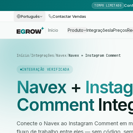
Conf
TEMPO LIMITADO
Português
Contactar Vendas
Início
Produto
Integrações
Ia
Preços
Re
Início
/
Integrações
/
Navex
/
Navex + Instagram Comment
INTEGRAÇÃO VERIFICADA
Navex
+
Insta
Comment
Inte
Conecte o Navex ao Instagram Comment em mi
fluxo de trabalho entre eles — sem código, s