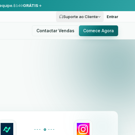
equipe.
$149
GRÁTIS
Suporte ao Cliente
Entrar
Contactar Vendas
Comece Agora