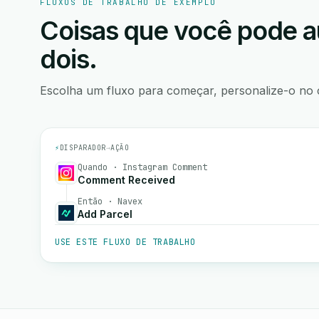
FLUXOS DE TRABALHO DE EXEMPLO
Coisas que você pode a
dois.
Escolha um fluxo para começar, personalize-o no 
⚡
DISPARADOR
→
AÇÃO
Quando · Instagram Comment
Comment Received
Então · Navex
Add Parcel
USE ESTE FLUXO DE TRABALHO