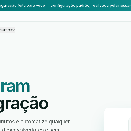
iguração feita para você — configuração padrão, realizada pela nossa 
cursos
gram
gração
nutos e automatize qualquer
em desenvolvedores e sem