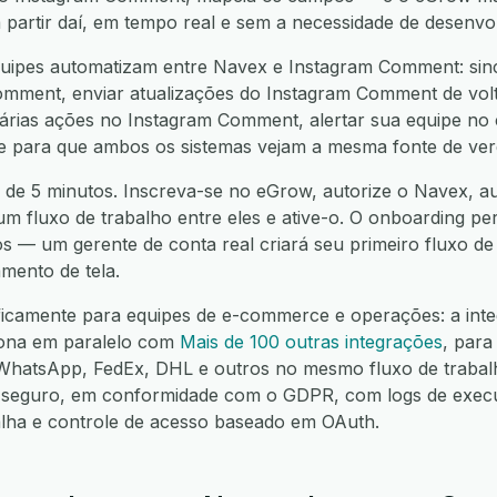
a partir daí, em tempo real e sem a necessidade de desenvo
uipes automatizam entre Navex e Instagram Comment: sinc
ment, enviar atualizações do Instagram Comment de volta
rias ações no Instagram Comment, alertar sua equipe no c
nte para que ambos os sistemas vejam a mesma fonte de ver
 de 5 minutos. Inscreva-se no eGrow, autorize o Navex, au
m fluxo de trabalho entre eles e ative-o. O onboarding per
os — um gerente de conta real criará seu primeiro fluxo d
mento de tela.
ificamente para equipes de e-commerce e operações: a int
ona em paralelo com
Mais de 100 outras integrações
, para
hatsApp, FedEx, DHL e outros no mesmo fluxo de trabalh
seguro, em conformidade com o GDPR, com logs de execuç
alha e controle de acesso baseado em OAuth.