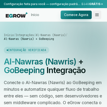
Configuração feita para você — configuração padrão, realizada pela nossa equipe.
$149
GRÁTIS
Início
Comece Agora
Início
/
Integrações
/
Al-Nawras (Nawris)
/
Al-Nawras (Nawris) + GoBeeping
INTEGRAÇÃO VERIFICADA
Al-Nawras (Nawris)
+
GoBeeping
Integração
Conecte o Al-Nawras (Nawris) ao GoBeeping em
minutos e automatize qualquer fluxo de trabalho
entre eles — sem código, sem desenvolvedores e
sem middleware complicado. O eGrow conecta o