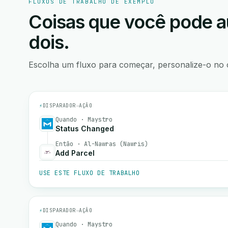
FLUXOS DE TRABALHO DE EXEMPLO
Coisas que você pode a
dois.
Escolha um fluxo para começar, personalize-o no 
⚡
DISPARADOR
→
AÇÃO
Quando · Maystro
Status Changed
Então · Al-Nawras (Nawris)
Add Parcel
USE ESTE FLUXO DE TRABALHO
⚡
DISPARADOR
→
AÇÃO
Quando · Maystro