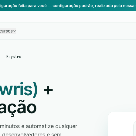
iguração feita para você — configuração padrão, realizada pela nossa 
cursos
 + Maystro
wris)
+
ração
minutos e automatize qualquer
em desenvolvedores e sem