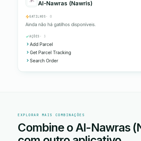
Al-Nawras (Nawris)
GATILHOS
· 0
Ainda não há gatilhos disponíveis.
AÇÕES
· 3
Add Parcel
Get Parcel Tracking
Search Order
EXPLORAR MAIS COMBINAÇÕES
Combine o Al-Nawras (N
com outro aplicativo.