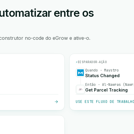
utomatizar entre os
construtor no-code do eGrow e ative-o.
⚡
DISPARADOR
→
AÇÃO
Quando · Maystro
Status Changed
Então · Al-Nawras (Nawr
Get Parcel Tracking
USE ESTE FLUXO DE TRABALH