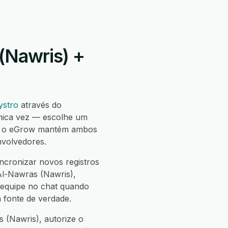
(Nawris) +
stro
através do
nica vez — escolhe um
 e o eGrow mantém ambos
nvolvedores.
ncronizar novos registros
Al-Nawras (Nawris),
a equipe no chat quando
 fonte de verdade.
 (Nawris), autorize o