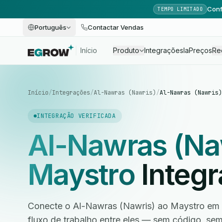
Conf
TEMPO LIMITADO
Português
Contactar Vendas
Início
Produto
Integrações
Ia
Preços
Re
Início
/
Integrações
/
Al-Nawras (Nawris)
/
Al-Nawras (Nawris)
INTEGRAÇÃO VERIFICADA
Al-Nawras (Na
Maystro
Integ
Conecte o Al-Nawras (Nawris) ao Maystro em 
fluxo de trabalho entre eles — sem código, s