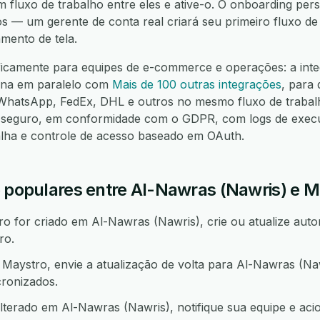
m fluxo de trabalho entre eles e ative-o. O onboarding pers
os — um gerente de conta real criará seu primeiro fluxo d
mento de tela.
ificamente para equipes de e-commerce e operações: a int
ona em paralelo com
Mais de 100 outras integrações
, para
hatsApp, FedEx, DHL e outros no mesmo fluxo de trabalh
seguro, em conformidade com o GDPR, com logs de execuç
alha e controle de acesso baseado em OAuth.
o populares entre Al-Nawras (Nawris) e M
 for criado em Al-Nawras (Nawris), crie ou atualize auto
ro.
aystro, envie a atualização de volta para Al-Nawras (Na
ronizados.
terado em Al-Nawras (Nawris), notifique sua equipe e ac