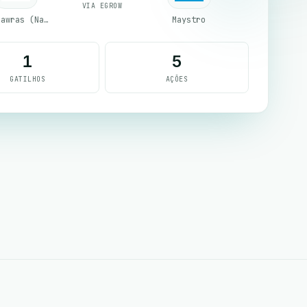
VIA EGROW
Al-Nawras (Nawris)
Maystro
1
5
GATILHOS
AÇÕES