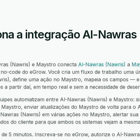
na a integração Al-Nawras 
wras (Nawris) e Maystro conecta
Al-Nawras (Nawris)
a
May
o-code do eGrow. Você cria um fluxo de trabalho uma ú
wris), define uma ação no Maystro, mapeia os campos —
os a partir daí, em tempo real e sem a necessidade de dese
ipes automatizam entre Al-Nawras (Nawris) e Maystro: si
Maystro, enviar atualizações do Maystro de volta para o 
l-Nawras (Nawris) em várias ações no Maystro, alertar su
 dados do cliente para que ambos os sistemas vejam a mesma
 de 5 minutos. Inscreva-se no eGrow, autorize o Al-Nawras