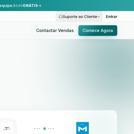
equipe.
$149
GRÁTIS
Suporte ao Cliente
Entrar
Contactar Vendas
Comece Agora