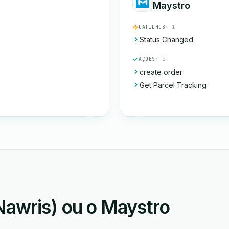
Maystro
GATILHOS
· 1
Status Changed
AÇÕES
· 2
create order
Get Parcel Tracking
awris) ou o Maystro