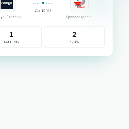
VIA EGROW
rya Express
Speedoexpress
1
2
GATILHOS
AÇÕES