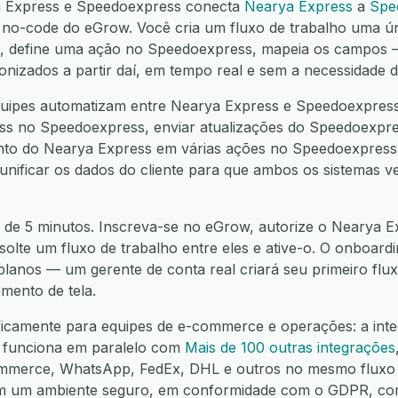
a Express e Speedoexpress conecta
Nearya Express
a
Spe
o-code do eGrow. Você cria um fluxo de trabalho uma ú
ss, define uma ação no Speedoexpress, mapeia os campos
ronizados a partir daí, em tempo real e sem a necessidade 
uipes automatizam entre Nearya Express e Speedoexpress
ess no Speedoexpress, enviar atualizações do Speedoexpre
ento do Nearya Express em várias ações no Speedoexpress,
 unificar os dados do cliente para que ambos os sistemas 
 de 5 minutos. Inscreva-se no eGrow, autorize o Nearya Ex
olte um fluxo de trabalho entre eles e ative-o. O onboardi
 planos — um gerente de conta real criará seu primeiro fl
mento de tela.
ficamente para equipes de e-commerce e operações: a int
 funciona em paralelo com
Mais de 100 outras integrações
mmerce, WhatsApp, FedEx, DHL e outros no mesmo fluxo 
em um ambiente seguro, em conformidade com o GDPR, co