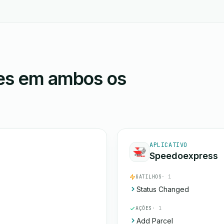
ões em ambos os
APLICATIVO
Speedoexpress
GATILHOS
· 1
Status Changed
AÇÕES
· 1
Add Parcel