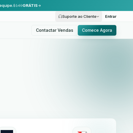
equipe.
$149
GRÁTIS
Suporte ao Cliente
Entrar
Contactar Vendas
Comece Agora