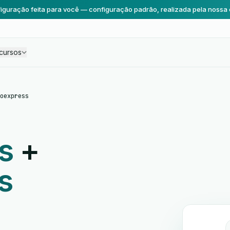
iguração feita para você — configuração padrão, realizada pela nossa 
cursos
oexpress
s
+
s