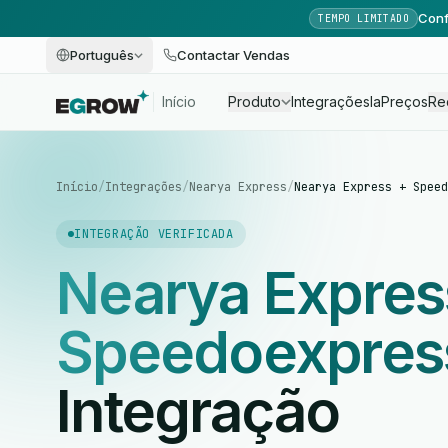
Conf
TEMPO LIMITADO
Português
Contactar Vendas
Início
Produto
Integrações
Ia
Preços
Re
Início
/
Integrações
/
Nearya Express
/
Nearya Express + Speed
INTEGRAÇÃO VERIFICADA
Nearya Expres
Speedoexpres
Integração