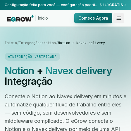
Configuração feita para você — configuração padrão, realizada pela nossa equipe.
$149
GRÁTIS
Início
Comece Agora
Início
/
Integrações
/
Notion
/
Notion + Navex delivery
INTEGRAÇÃO VERIFICADA
Notion
+
Navex delivery
Integração
Conecte o Notion ao Navex delivery em minutos e
automatize qualquer fluxo de trabalho entre eles
— sem código, sem desenvolvedores e sem
middleware complicado. O eGrow conecta o
Notion e o Navex delivery por meio de uma API