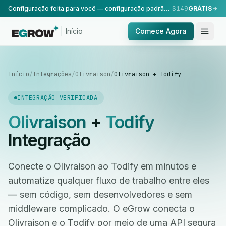
Configuração feita para você — configuração padrão, realizada pela nossa equipe.
$149
GRÁTIS
Início
Comece Agora
Início
/
Integrações
/
Olivraison
/
Olivraison + Todify
INTEGRAÇÃO VERIFICADA
Olivraison
+
Todify
Integração
Conecte o Olivraison ao Todify em minutos e
automatize qualquer fluxo de trabalho entre eles
— sem código, sem desenvolvedores e sem
middleware complicado. O eGrow conecta o
Olivraison e o Todify por meio de uma API segura