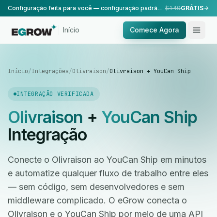
Configuração feita para você — configuração padrão, realizada pela nossa equipe.
$149
GRÁTIS
Início
Comece Agora
Início
/
Integrações
/
Olivraison
/
Olivraison + YouCan Ship
INTEGRAÇÃO VERIFICADA
Olivraison
+
YouCan Ship
Integração
Conecte o Olivraison ao YouCan Ship em minutos
e automatize qualquer fluxo de trabalho entre eles
— sem código, sem desenvolvedores e sem
middleware complicado. O eGrow conecta o
Olivraison e o YouCan Ship por meio de uma API