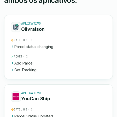
ambos os aplicativos.
APLICATIVO
Olivraison
GATILHOS
· 1
Parcel status changing
AÇÕES
· 2
Add Parcel
Get Tracking
APLICATIVO
YouCan Ship
GATILHOS
· 1
Parcel Status Updated