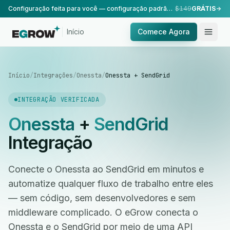
Configuração feita para você — configuração padrão, realizada pela nossa equipe.
$149
GRÁTIS
Início
Comece Agora
Início
/
Integrações
/
Onessta
/
Onessta + SendGrid
INTEGRAÇÃO VERIFICADA
Onessta
+
SendGrid
Integração
Conecte o Onessta ao SendGrid em minutos e
automatize qualquer fluxo de trabalho entre eles
— sem código, sem desenvolvedores e sem
middleware complicado. O eGrow conecta o
Onessta e o SendGrid por meio de uma API