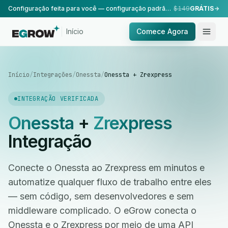
Configuração feita para você — configuração padrão, realizada pela nossa equipe.
$149
GRÁTIS
Início
Comece Agora
Início
/
Integrações
/
Onessta
/
Onessta + Zrexpress
INTEGRAÇÃO VERIFICADA
Onessta
+
Zrexpress
Integração
Conecte o Onessta ao Zrexpress em minutos e
automatize qualquer fluxo de trabalho entre eles
— sem código, sem desenvolvedores e sem
middleware complicado. O eGrow conecta o
Onessta e o Zrexpress por meio de uma API