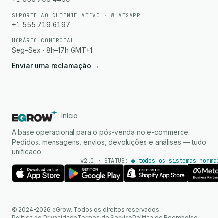
SUPORTE AO CLIENTE ATIVO · WHATSAPP
+1 555 719 6197
HORÁRIO COMERCIAL
Seg–Sex · 8h–17h GMT+1
Enviar uma reclamação
→
Início
A base operacional para o pós-venda no e-commerce.
Pedidos, mensagens, envios, devoluções e análises — tudo
unificado.
v2.0 · STATUS:
● todos os sistemas norma
Agente de IA
Respostas instantâneas no
© 2024-2026 eGrow. Todos os direitos reservados.
WhatsApp
Política de Privacidade
Termos de Serviço
Política de Reembolso