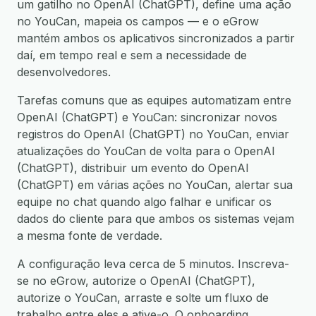
um gatilho no OpenAI (ChatGPT), define uma ação
no YouCan, mapeia os campos — e o eGrow
mantém ambos os aplicativos sincronizados a partir
daí, em tempo real e sem a necessidade de
desenvolvedores.
Tarefas comuns que as equipes automatizam entre
OpenAI (ChatGPT) e YouCan: sincronizar novos
registros do OpenAI (ChatGPT) no YouCan, enviar
atualizações do YouCan de volta para o OpenAI
(ChatGPT), distribuir um evento do OpenAI
(ChatGPT) em várias ações no YouCan, alertar sua
equipe no chat quando algo falhar e unificar os
dados do cliente para que ambos os sistemas vejam
a mesma fonte de verdade.
A configuração leva cerca de 5 minutos. Inscreva-
se no eGrow, autorize o OpenAI (ChatGPT),
autorize o YouCan, arraste e solte um fluxo de
trabalho entre eles e ative-o. O onboarding