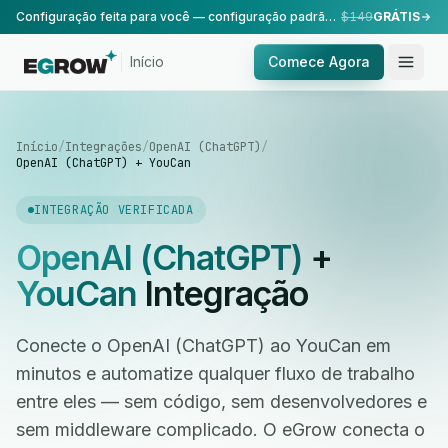
Configuração feita para você — configuração padrão, realizada pela nossa equipe.
$149
GRÁTIS
Início
Comece Agora
Início
/
Integrações
/
OpenAI (ChatGPT)
/
OpenAI (ChatGPT) + YouCan
INTEGRAÇÃO VERIFICADA
OpenAI (ChatGPT)
+
YouCan
Integração
Conecte o OpenAI (ChatGPT) ao YouCan em
minutos e automatize qualquer fluxo de trabalho
entre eles — sem código, sem desenvolvedores e
sem middleware complicado. O eGrow conecta o