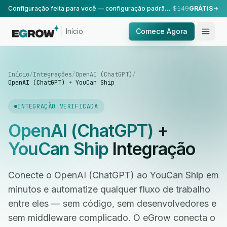
Configuração feita para você — configuração padrão, realizada pela nossa equipe.
$149
GRÁTIS
Início
Comece Agora
Início
/
Integrações
/
OpenAI (ChatGPT)
/
OpenAI (ChatGPT) + YouCan Ship
INTEGRAÇÃO VERIFICADA
OpenAI (ChatGPT)
+
YouCan Ship
Integração
Conecte o OpenAI (ChatGPT) ao YouCan Ship em
minutos e automatize qualquer fluxo de trabalho
entre eles — sem código, sem desenvolvedores e
sem middleware complicado. O eGrow conecta o