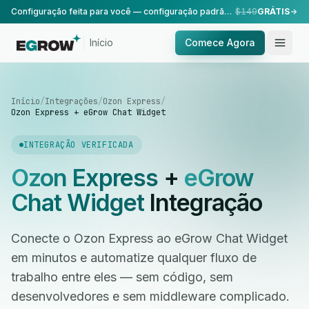
Configuração feita para você — configuração padrão, realizada pela nossa equipe.
$149
GRÁTIS
Início
Comece Agora
Início
/
Integrações
/
Ozon Express
/
Ozon Express + eGrow Chat Widget
INTEGRAÇÃO VERIFICADA
Ozon Express
+
eGrow
Chat Widget
Integração
Conecte o Ozon Express ao eGrow Chat Widget
em minutos e automatize qualquer fluxo de
trabalho entre eles — sem código, sem
desenvolvedores e sem middleware complicado.