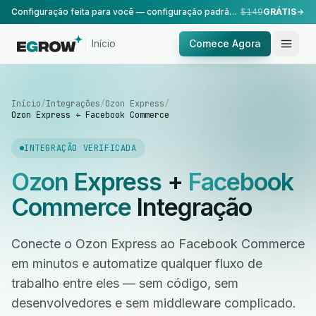
Configuração feita para você — configuração padrão, realizada pela nossa equipe.
$149
GRÁTIS
Início
Comece Agora
Início
/
Integrações
/
Ozon Express
/
Ozon Express + Facebook Commerce
INTEGRAÇÃO VERIFICADA
Ozon Express
+
Facebook
Commerce
Integração
Conecte o Ozon Express ao Facebook Commerce
em minutos e automatize qualquer fluxo de
trabalho entre eles — sem código, sem
desenvolvedores e sem middleware complicado.