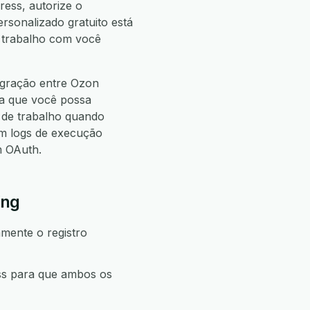
ress, autorize o
ersonalizado gratuito está
e trabalho com você
egração entre Ozon
ra que você possa
de trabalho quando
m logs de execução
m OAuth.
ing
mente o registro
ss para que ambos os