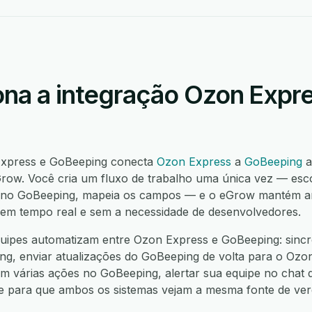
na a integração Ozon Expr
Express e GoBeeping conecta
Ozon Express
a
GoBeeping
a
ow. Você cria um fluxo de trabalho uma única vez — esc
 no GoBeeping, mapeia os campos — e o eGrow mantém am
í, em tempo real e sem a necessidade de desenvolvedores.
uipes automatizam entre Ozon Express e GoBeeping: sincro
, enviar atualizações do GoBeeping de volta para o Ozon 
 várias ações no GoBeeping, alertar sua equipe no chat q
nte para que ambos os sistemas vejam a mesma fonte de ver