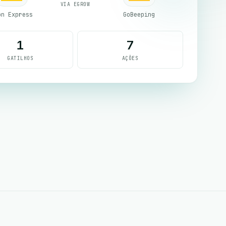
VIA EGROW
on Express
GoBeeping
1
7
GATILHOS
AÇÕES