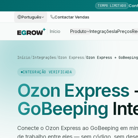
Conf
TEMPO LIMITADO
Português
Contactar Vendas
Início
Produto
Integrações
Ia
Preços
Re
Início
/
Integrações
/
Ozon Express
/
Ozon Express + GoBeeping
INTEGRAÇÃO VERIFICADA
Ozon Express
GoBeeping
Int
Conecte o Ozon Express ao GoBeeping em minu
de trabalho entre eles — sem código, sem des