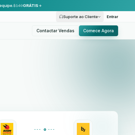
equipe.
$149
GRÁTIS
Suporte ao Cliente
Entrar
Contactar Vendas
Comece Agora