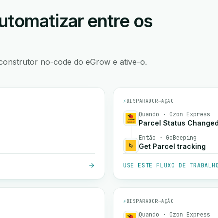
utomatizar entre os
construtor no-code do eGrow e ative-o.
⚡
DISPARADOR
→
AÇÃO
Quando · Ozon Express
Parcel Status Change
Então · GoBeeping
Get Parcel tracking
USE ESTE FLUXO DE TRABALH
⚡
DISPARADOR
→
AÇÃO
Quando · Ozon Express