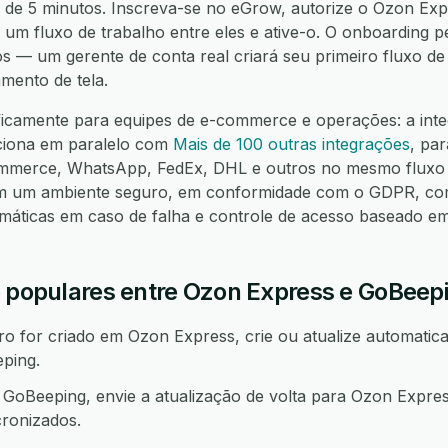
 de 5 minutos. Inscreva-se no eGrow, autorize o Ozon Exp
 um fluxo de trabalho entre eles e ative-o. O onboarding p
os — um gerente de conta real criará seu primeiro fluxo d
mento de tela.
ificamente para equipes de e-commerce e operações: a int
ciona em paralelo com
Mais de 100 outras integrações
, pa
mmerce, WhatsApp, FedEx, DHL e outros no mesmo fluxo 
em um ambiente seguro, em conformidade com o GDPR, co
omáticas em caso de falha e controle de acesso baseado e
o populares entre Ozon Express e GoBeep
 for criado em Ozon Express, crie ou atualize automatica
ping.
oBeeping, envie a atualização de volta para Ozon Expre
ronizados.