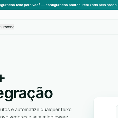
iguração feita para você — configuração padrão, realizada pela nossa 
cursos
+
egração
tos e automatize qualquer fluxo
envolvedores e sem middleware