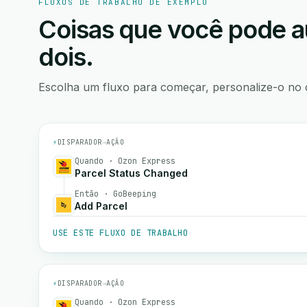
FLUXOS DE TRABALHO DE EXEMPLO
Coisas que você pode a
dois.
Escolha um fluxo para começar, personalize-o no 
⚡
DISPARADOR
→
AÇÃO
Quando · Ozon Express
Parcel Status Changed
Então · GoBeeping
Add Parcel
USE ESTE FLUXO DE TRABALHO
⚡
DISPARADOR
→
AÇÃO
Quando · Ozon Express