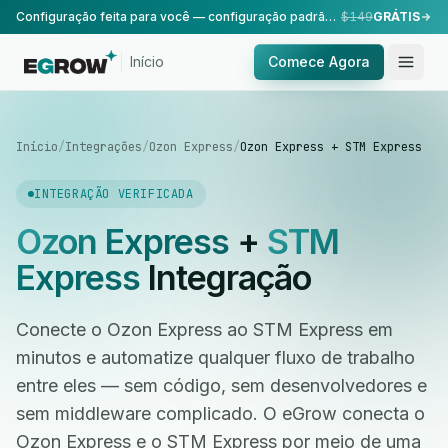
Configuração feita para você — configuração padrão, realizada pela nossa equipe.
$149
GRÁTIS
Início
Comece Agora
Início
/
Integrações
/
Ozon Express
/
Ozon Express + STM Express
INTEGRAÇÃO VERIFICADA
Ozon Express
+
STM
Express
Integração
Conecte o Ozon Express ao STM Express em
minutos e automatize qualquer fluxo de trabalho
entre eles — sem código, sem desenvolvedores e
sem middleware complicado. O eGrow conecta o
Ozon Express e o STM Express por meio de uma