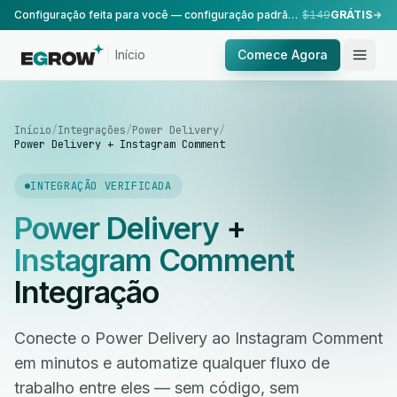
Configuração feita para você — configuração padrão, realizada pela nossa equipe.
$149
GRÁTIS
Início
Comece Agora
Início
/
Integrações
/
Power Delivery
/
Power Delivery + Instagram Comment
INTEGRAÇÃO VERIFICADA
Power Delivery
+
Instagram Comment
Integração
Conecte o Power Delivery ao Instagram Comment
em minutos e automatize qualquer fluxo de
trabalho entre eles — sem código, sem