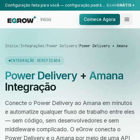
Configuração feita para você — configuração padrão, realizada pela nossa equipe.
$149
GRÁTIS
Início
Comece Agora
Início
/
Integrações
/
Power Delivery
/
Power Delivery + Amana
INTEGRAÇÃO VERIFICADA
Power Delivery
+
Amana
Integração
Conecte o Power Delivery ao Amana em minutos
e automatize qualquer fluxo de trabalho entre eles
— sem código, sem desenvolvedores e sem
middleware complicado. O eGrow conecta o
Power Delivery e o Amana por meio de uma API