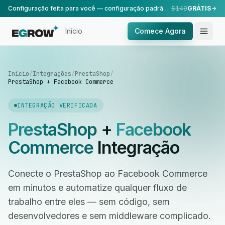
Configuração feita para você — configuração padrão, realizada pela nossa equipe.
$149
GRÁTIS
Início
Comece Agora
Início
/
Integrações
/
PrestaShop
/
PrestaShop + Facebook Commerce
INTEGRAÇÃO VERIFICADA
PrestaShop
+
Facebook
Commerce
Integração
Conecte o PrestaShop ao Facebook Commerce
em minutos e automatize qualquer fluxo de
trabalho entre eles — sem código, sem
desenvolvedores e sem middleware complicado.