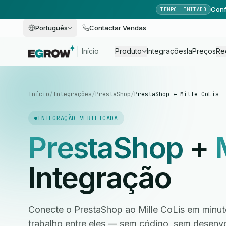
Conf
TEMPO LIMITADO
Português
Contactar Vendas
Início
Produto
Integrações
Ia
Preços
Re
Início
/
Integrações
/
PrestaShop
/
PrestaShop + Mille CoLis
INTEGRAÇÃO VERIFICADA
PrestaShop
+
Integração
Conecte o PrestaShop ao Mille CoLis em minut
trabalho entre eles — sem código, sem desen