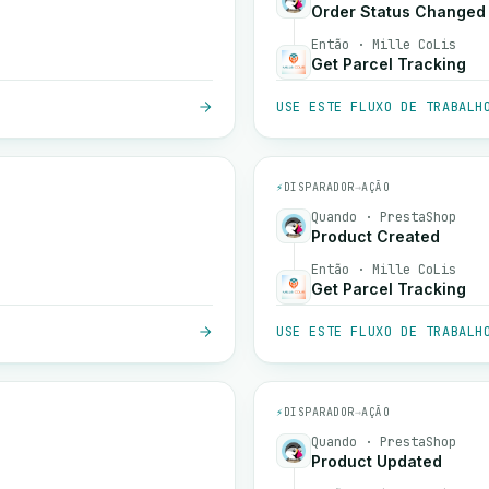
Order Status Changed
Então · Mille CoLis
Get Parcel Tracking
USE ESTE FLUXO DE TRABALH
⚡
DISPARADOR
→
AÇÃO
Quando · PrestaShop
Product Created
Então · Mille CoLis
Get Parcel Tracking
USE ESTE FLUXO DE TRABALH
⚡
DISPARADOR
→
AÇÃO
Quando · PrestaShop
Product Updated