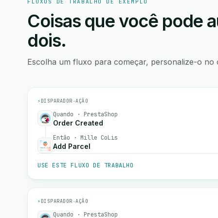
FLUXOS DE TRABALHO DE EXEMPLO
Coisas que você pode a
dois.
Escolha um fluxo para começar, personalize-o no 
⚡
DISPARADOR
→
AÇÃO
Quando · PrestaShop
Order Created
Então · Mille CoLis
Add Parcel
USE ESTE FLUXO DE TRABALHO
⚡
DISPARADOR
→
AÇÃO
Quando · PrestaShop