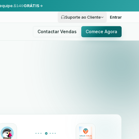
equipe.
$149
GRÁTIS
Suporte ao Cliente
Entrar
Contactar Vendas
Comece Agora