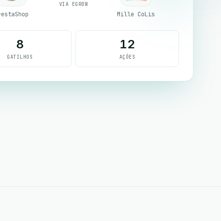
VIA EGROW
restaShop
Mille CoLis
8
12
GATILHOS
AÇÕES