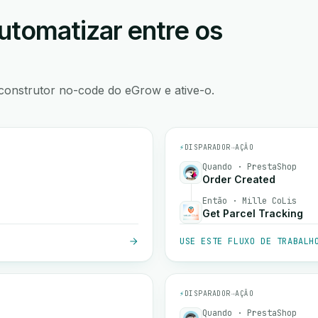
utomatizar entre os
construtor no-code do eGrow e ative-o.
⚡
DISPARADOR
→
AÇÃO
Quando · PrestaShop
Order Created
Então · Mille CoLis
Get Parcel Tracking
USE ESTE FLUXO DE TRABALH
⚡
DISPARADOR
→
AÇÃO
Quando · PrestaShop