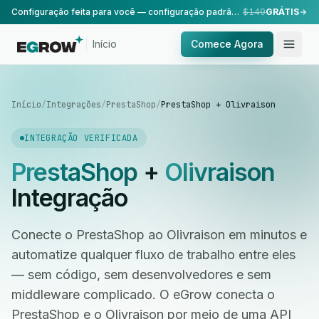
Configuração feita para você — configuração padrão, realizada pela nossa equipe.
$149
GRÁTIS
Início
Comece Agora
Início
/
Integrações
/
PrestaShop
/
PrestaShop + Olivraison
INTEGRAÇÃO VERIFICADA
PrestaShop
+
Olivraison
Integração
Conecte o PrestaShop ao Olivraison em minutos e
automatize qualquer fluxo de trabalho entre eles
— sem código, sem desenvolvedores e sem
middleware complicado. O eGrow conecta o
PrestaShop e o Olivraison por meio de uma API