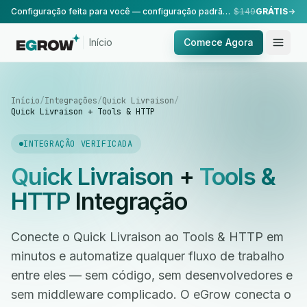
Configuração feita para você — configuração padrão, realizada pela nossa equipe.
$149
GRÁTIS
Início
Comece Agora
Início
/
Integrações
/
Quick Livraison
/
Quick Livraison + Tools & HTTP
INTEGRAÇÃO VERIFICADA
Quick Livraison
+
Tools &
HTTP
Integração
Conecte o Quick Livraison ao Tools & HTTP em
minutos e automatize qualquer fluxo de trabalho
entre eles — sem código, sem desenvolvedores e
sem middleware complicado. O eGrow conecta o