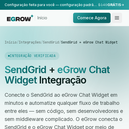
Configuração feita para você — configuração padrão, realizada pela nossa equipe.
$149
GRÁTIS
Início
Comece Agora
Início
/
Integrações
/
SendGrid
/
SendGrid + eGrow Chat Widget
INTEGRAÇÃO VERIFICADA
SendGrid
+
eGrow Chat
Widget
Integração
Conecte o SendGrid ao eGrow Chat Widget em
minutos e automatize qualquer fluxo de trabalho
entre eles — sem código, sem desenvolvedores e
sem middleware complicado. O eGrow conecta o
SendGrid e o eGrow Chat Widget por meio de