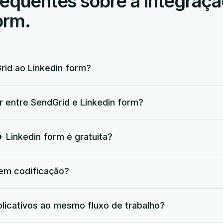
requentes sobre a integraç
orm.
id ao Linkedin form?
r entre SendGrid e Linkedin form?
 Linkedin form é gratuita?
 em codificação?
plicativos ao mesmo fluxo de trabalho?