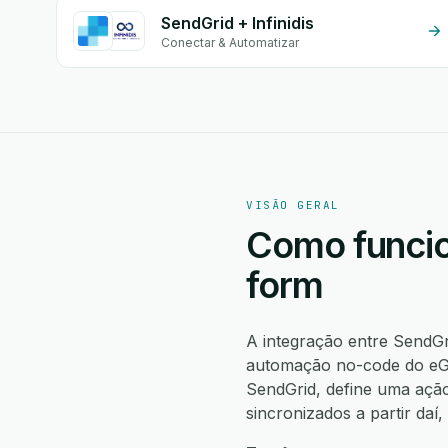
SendGrid + Infinidis
Conectar & Automatizar
VISÃO GERAL
Como funcio
form
A integração entre SendGr
automação no-code do eGr
SendGrid, define uma açã
sincronizados a partir da