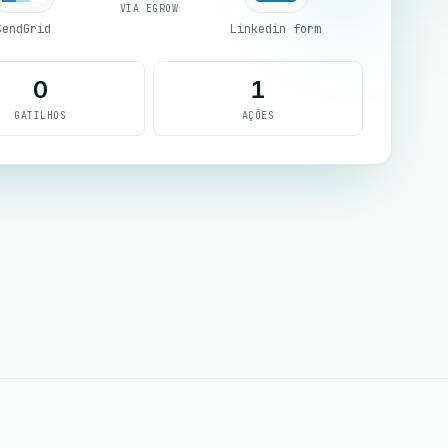
VIA EGROW
SendGrid
Linkedin form
0
1
GATILHOS
AÇÕES