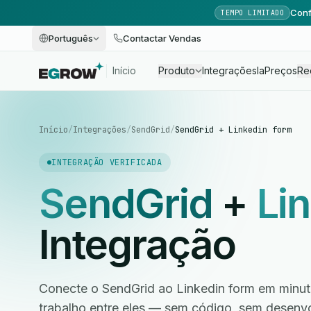
Conf
TEMPO LIMITADO
Português
Contactar Vendas
Início
Produto
Integrações
Ia
Preços
Re
Início
/
Integrações
/
SendGrid
/
SendGrid + Linkedin form
INTEGRAÇÃO VERIFICADA
SendGrid
+
Li
Integração
Conecte o SendGrid ao Linkedin form em minut
trabalho entre eles — sem código, sem desen