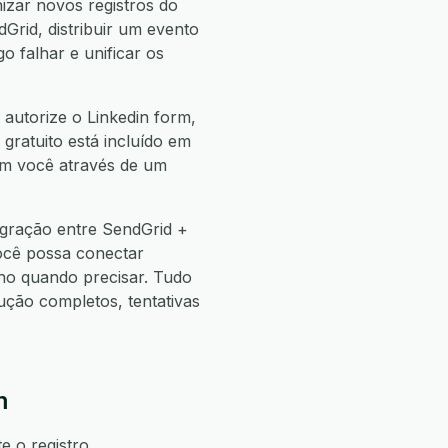
izar novos registros do
Grid, distribuir um evento
o falhar e unificar os
 autorize o Linkedin form,
 gratuito está incluído em
com você através de um
egração entre SendGrid +
ocê possa conectar
o quando precisar. Tudo
ão completos, tentativas
m
e o registro