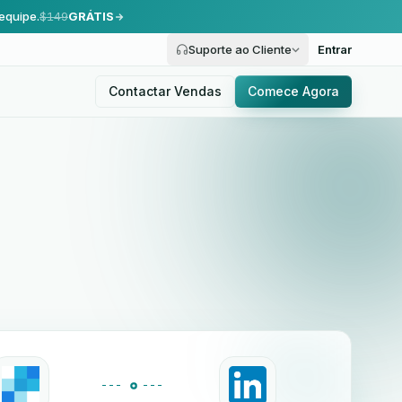
equipe.
$149
GRÁTIS
Suporte ao Cliente
Entrar
Contactar Vendas
Comece Agora