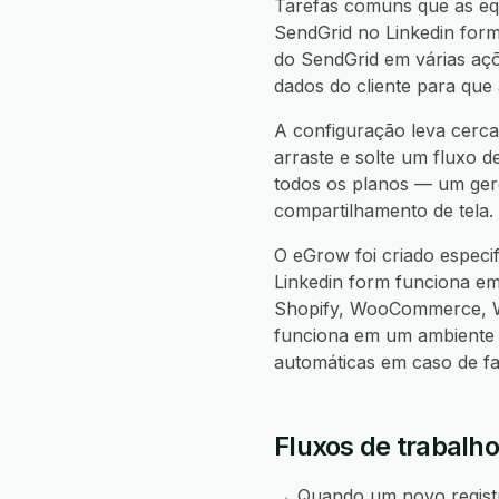
Tarefas comuns que as equ
SendGrid no Linkedin form,
do SendGrid em várias açõe
dados do cliente para que
A configuração leva cerca
arraste e solte um fluxo d
todos os planos — um gere
compartilhamento de tela.
O eGrow foi criado especi
Linkedin form funciona e
Shopify, WooCommerce, W
funciona em um ambiente 
automáticas em caso de f
Fluxos de trabalho
→ Quando um novo registro