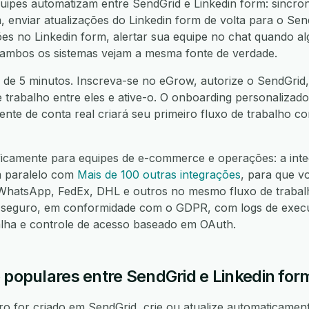
ipes automatizam entre SendGrid e Linkedin form: sincron
 enviar atualizações do Linkedin form de volta para o Send
s no Linkedin form, alertar sua equipe no chat quando alg
 ambos os sistemas vejam a mesma fonte de verdade.
 de 5 minutos. Inscreva-se no eGrow, autorize o SendGrid,
e trabalho entre eles e ative-o. O onboarding personalizado
nte de conta real criará seu primeiro fluxo de trabalho 
ficamente para equipes de e-commerce e operações: a int
m paralelo com
Mais de 100 outras integrações
, para que v
hatsApp, FedEx, DHL e outros no mesmo fluxo de trabalh
seguro, em conformidade com o GDPR, com logs de execuç
alha e controle de acesso baseado em OAuth.
 populares entre SendGrid e Linkedin for
 for criado em SendGrid, crie ou atualize automaticament