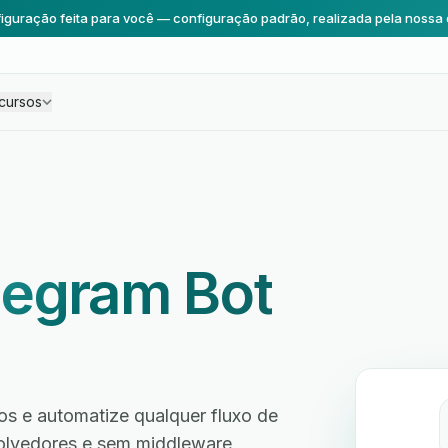
iguração feita para você — configuração padrão, realizada pela nossa 
cursos
legram Bot
s e automatize qualquer fluxo de
volvedores e sem middleware