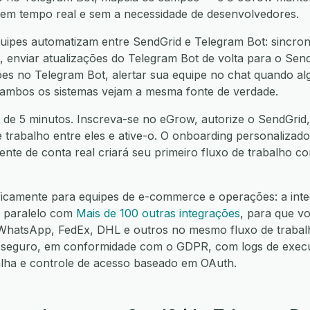
í, em tempo real e sem a necessidade de desenvolvedores.
ipes automatizam entre SendGrid e Telegram Bot: sincroni
 enviar atualizações do Telegram Bot de volta para o SendG
es no Telegram Bot, alertar sua equipe no chat quando algo
 ambos os sistemas vejam a mesma fonte de verdade.
 de 5 minutos. Inscreva-se no eGrow, autorize o SendGrid,
e trabalho entre eles e ative-o. O onboarding personalizado
nte de conta real criará seu primeiro fluxo de trabalho 
ficamente para equipes de e-commerce e operações: a int
m paralelo com
Mais de 100 outras integrações
, para que v
hatsApp, FedEx, DHL e outros no mesmo fluxo de trabalh
seguro, em conformidade com o GDPR, com logs de execuç
alha e controle de acesso baseado em OAuth.