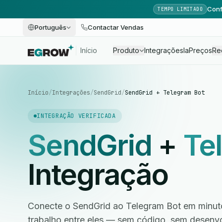
Conf
TEMPO LIMITADO
Português
Contactar Vendas
Início
Produto
Integrações
Ia
Preços
Re
Início
/
Integrações
/
SendGrid
/
SendGrid + Telegram Bot
INTEGRAÇÃO VERIFICADA
SendGrid
+
Te
Integração
Conecte o SendGrid ao Telegram Bot em minuto
trabalho entre eles — sem código, sem desen