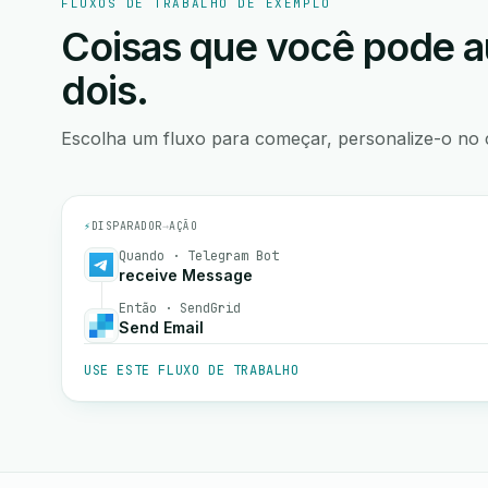
FLUXOS DE TRABALHO DE EXEMPLO
Coisas que você pode a
dois.
Escolha um fluxo para começar, personalize-o no 
⚡
DISPARADOR
→
AÇÃO
Quando · Telegram Bot
receive Message
Então · SendGrid
Send Email
USE ESTE FLUXO DE TRABALHO