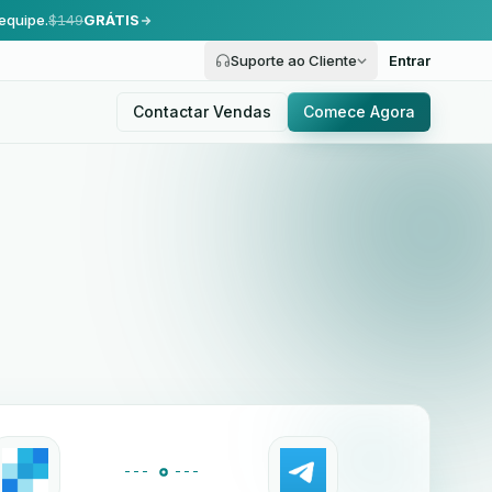
equipe.
$149
GRÁTIS
Suporte ao Cliente
Entrar
Contactar Vendas
Comece Agora