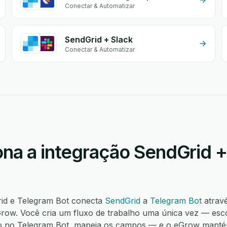
Conectar & Automatizar
SendGrid + Slack
Conectar & Automatizar
na a integração SendGrid 
rid e Telegram Bot conecta
SendGrid
a
Telegram Bot
atrav
ow. Você cria um fluxo de trabalho uma única vez — esco
o no Telegram Bot, mapeia os campos — e o eGrow mantém