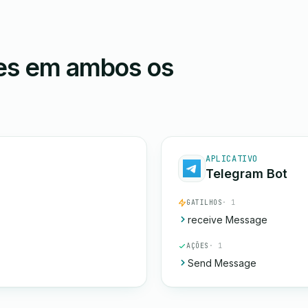
ões em ambos os
APLICATIVO
Telegram Bot
GATILHOS
· 1
receive Message
AÇÕES
· 1
Send Message