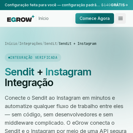
Configuração feita para você — configuração padrão, realizada pela nossa equipe.
$149
GRÁTIS
Início
Comece Agora
Início
/
Integrações
/
Sendit
/
Sendit + Instagram
INTEGRAÇÃO VERIFICADA
Sendit
+
Instagram
Integração
Conecte o Sendit ao Instagram em minutos e
automatize qualquer fluxo de trabalho entre eles
— sem código, sem desenvolvedores e sem
middleware complicado. O eGrow conecta o
Sendit e o Instagram por meio de uma API segura