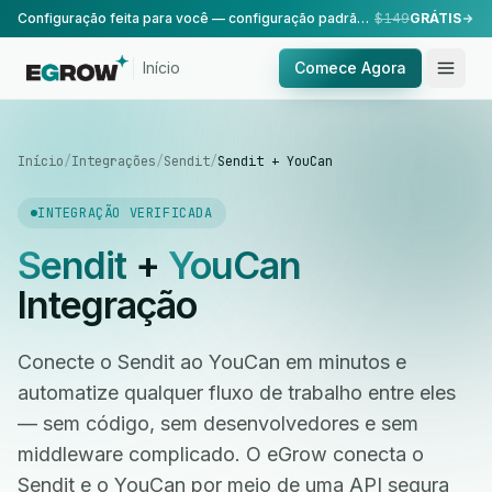
Configuração feita para você — configuração padrão, realizada pela nossa equipe.
$149
GRÁTIS
Início
Comece Agora
Início
/
Integrações
/
Sendit
/
Sendit + YouCan
INTEGRAÇÃO VERIFICADA
Sendit
+
YouCan
Integração
Conecte o Sendit ao YouCan em minutos e
automatize qualquer fluxo de trabalho entre eles
— sem código, sem desenvolvedores e sem
middleware complicado. O eGrow conecta o
Sendit e o YouCan por meio de uma API segura