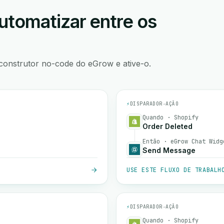
utomatizar entre os
construtor no-code do eGrow e ative-o.
⚡
DISPARADOR
→
AÇÃO
Quando · Shopify
Order Deleted
Então · eGrow Chat Widg
Send Message
USE ESTE FLUXO DE TRABALH
⚡
DISPARADOR
→
AÇÃO
Quando · Shopify