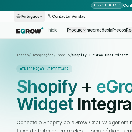
Conf
TEMPO LIMITADO
Português
Contactar Vendas
Início
Produto
Integrações
Ia
Preços
Re
Início
/
Integrações
/
Shopify
/
Shopify + eGrow Chat Widget
INTEGRAÇÃO VERIFICADA
Shopify
+
eGr
Widget
Integr
Conecte o Shopify ao eGrow Chat Widget em m
fluxo de trabalho entre eles — sem código, s