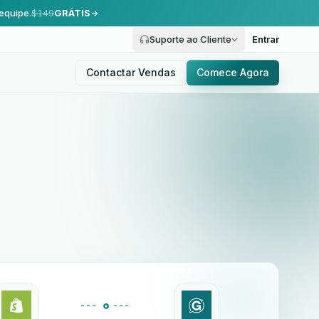
equipe.
$149
GRÁTIS
Suporte ao Cliente
Entrar
Contactar Vendas
Comece Agora