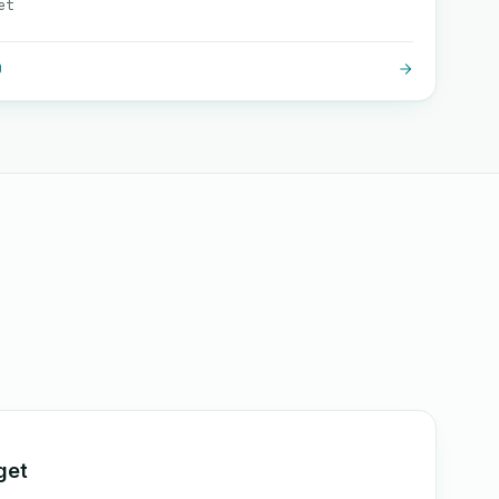
et
O
get