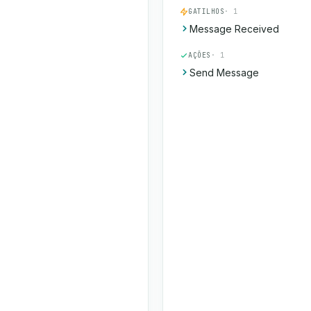
GATILHOS
· 1
Message Received
AÇÕES
· 1
Send Message