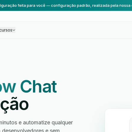
iguração feita para você — configuração padrão, realizada pela nossa 
cursos
ow Chat
ação
inutos e automatize qualquer
em desenvolvedores e sem