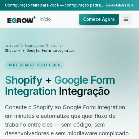
Configuração feita para você — configuração padrão, realizada pela nossa equipe.
$149
GRÁTIS
Início
Comece Agora
Início
/
Integrações
/
Shopify
/
Shopify + Google Form Integration
INTEGRAÇÃO VERIFICADA
Shopify
+
Google Form
Integration
Integração
Conecte o Shopify ao Google Form Integration
em minutos e automatize qualquer fluxo de
trabalho entre eles — sem código, sem
desenvolvedores e sem middleware complicado.