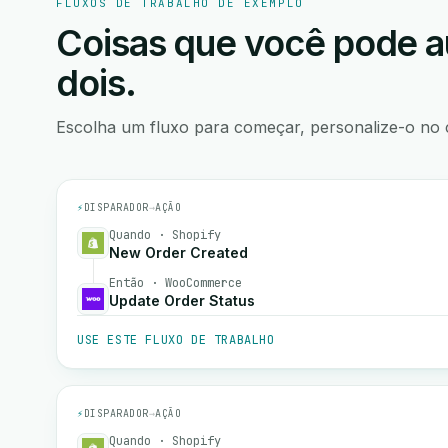
FLUXOS DE TRABALHO DE EXEMPLO
Coisas que você pode a
dois.
Escolha um fluxo para começar, personalize-o no 
⚡
DISPARADOR
→
AÇÃO
Quando · Shopify
New Order Created
Então · WooCommerce
Update Order Status
USE ESTE FLUXO DE TRABALHO
⚡
DISPARADOR
→
AÇÃO
Quando · Shopify