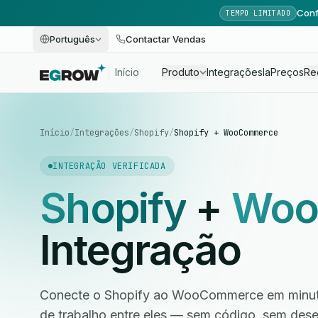
Conf
TEMPO LIMITADO
Português
Contactar Vendas
Início
Produto
Integrações
Ia
Preços
Re
Início
/
Integrações
/
Shopify
/
Shopify + WooCommerce
INTEGRAÇÃO VERIFICADA
Shopify
+
Woo
Integração
Conecte o Shopify ao WooCommerce em minuto
de trabalho entre eles — sem código, sem des