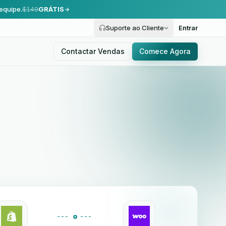
equipe.
$149
GRÁTIS
Suporte ao Cliente
Entrar
Contactar Vendas
Comece Agora