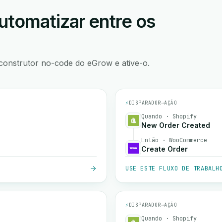
utomatizar entre os
construtor no-code do eGrow e ative-o.
⚡
DISPARADOR
→
AÇÃO
Quando · Shopify
New Order Created
Então · WooCommerce
Create Order
USE ESTE FLUXO DE TRABALH
⚡
DISPARADOR
→
AÇÃO
Quando · Shopify