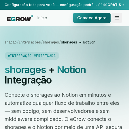
Configuração feita para você — configuração padrão, realizada pela nossa equipe.
$149
GRÁTIS
Início
Comece Agora
Início
/
Integrações
/
shorages
/
shorages + Notion
INTEGRAÇÃO VERIFICADA
shorages
+
Notion
Integração
Conecte o shorages ao Notion em minutos e
automatize qualquer fluxo de trabalho entre eles
— sem código, sem desenvolvedores e sem
middleware complicado. O eGrow conecta o
shorages e o Notion por meio de uma API segura