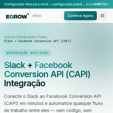
Configuração feita para você — configuração padrão, realizada pela nossa equipe.
$149
GRÁTIS
Início
Comece Agora
Início
/
Integrações
/
Slack
/
Slack + Facebook Conversion API (CAPI)
INTEGRAÇÃO VERIFICADA
Slack
+
Facebook
Conversion API (CAPI)
Integração
Conecte o Slack ao Facebook Conversion API
(CAPI) em minutos e automatize qualquer fluxo
de trabalho entre eles — sem código, sem