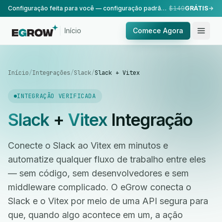
Configuração feita para você — configuração padrão, realizada pela nossa equipe.
$149
GRÁTIS
Início
Comece Agora
Início
/
Integrações
/
Slack
/
Slack + Vitex
INTEGRAÇÃO VERIFICADA
Slack
+
Vitex
Integração
Conecte o Slack ao Vitex em minutos e
automatize qualquer fluxo de trabalho entre eles
— sem código, sem desenvolvedores e sem
middleware complicado. O eGrow conecta o
Slack e o Vitex por meio de uma API segura para
que, quando algo acontece em um, a ação