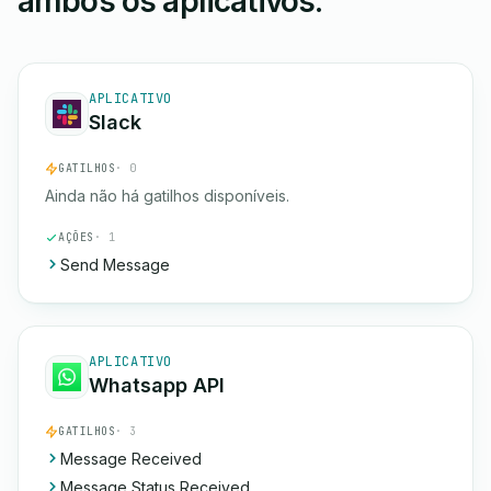
ambos os aplicativos.
APLICATIVO
Slack
GATILHOS
· 0
Ainda não há gatilhos disponíveis.
AÇÕES
· 1
Send Message
APLICATIVO
Whatsapp API
GATILHOS
· 3
Message Received
Message Status Received