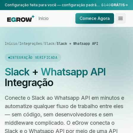
Configuração feita para você — configuração padrão, realizada pela nossa equipe.
$149
GRÁTIS
Início
Comece Agora
Início
/
Integrações
/
Slack
/
Slack + Whatsapp API
INTEGRAÇÃO VERIFICADA
Slack
+
Whatsapp API
Integração
Conecte o Slack ao Whatsapp API em minutos e
automatize qualquer fluxo de trabalho entre eles
— sem código, sem desenvolvedores e sem
middleware complicado. O eGrow conecta o
Slack e o Whatsapp API por meio de uma API