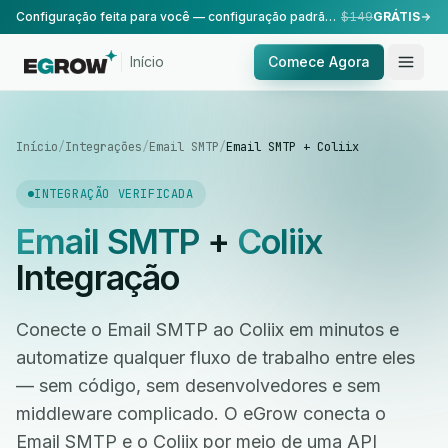
Configuração feita para você — configuração padrão, realizada pela nossa equipe.
$149
GRÁTIS
Início
Comece Agora
Início
/
Integrações
/
Email SMTP
/
Email SMTP + Coliix
INTEGRAÇÃO VERIFICADA
Email SMTP
+
Coliix
Integração
Conecte o Email SMTP ao Coliix em minutos e
automatize qualquer fluxo de trabalho entre eles
— sem código, sem desenvolvedores e sem
middleware complicado. O eGrow conecta o
Email SMTP e o Coliix por meio de uma API