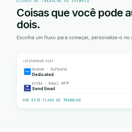
FLUXOS DE TRABALHO DE EXEMPLO
Coisas que você pode a
dois.
Escolha um fluxo para começar, personalize-o no 
⚡
DISPARADOR
→
AÇÃO
Quando · DirDyalk
Dedicated
Então · Email SMTP
Send Email
USE ESTE FLUXO DE TRABALHO