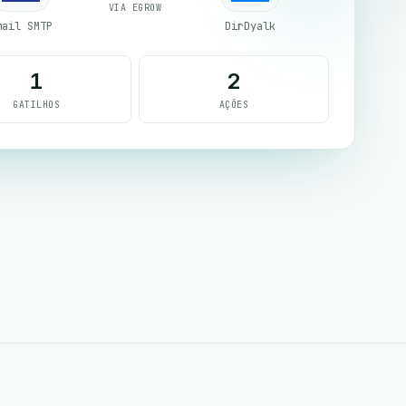
VIA EGROW
mail SMTP
DirDyalk
1
2
GATILHOS
AÇÕES