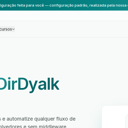
iguração feita para você — configuração padrão, realizada pela nossa 
cursos
DirDyalk
e automatize qualquer fluxo de
volvedores e sem middleware