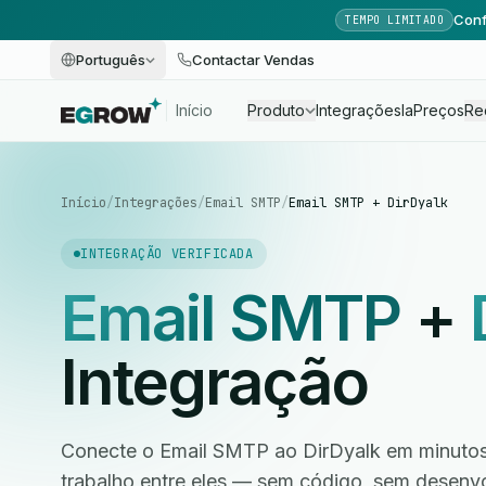
Conf
TEMPO LIMITADO
Português
Contactar Vendas
Início
Produto
Integrações
Ia
Preços
Re
Início
/
Integrações
/
Email SMTP
/
Email SMTP + DirDyalk
INTEGRAÇÃO VERIFICADA
Email SMTP
+
Integração
Conecte o Email SMTP ao DirDyalk em minutos 
trabalho entre eles — sem código, sem desen