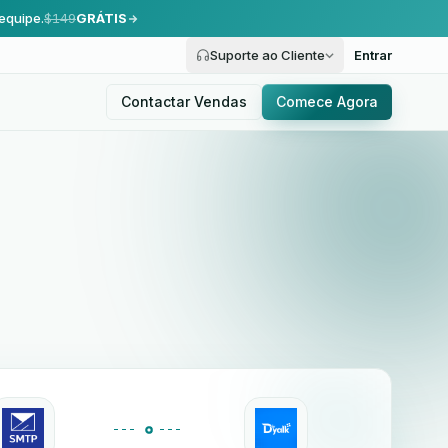
equipe.
$149
GRÁTIS
Suporte ao Cliente
Entrar
Contactar Vendas
Comece Agora