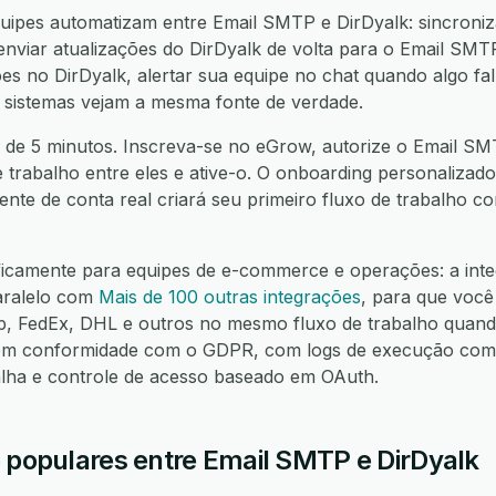
ipes automatizam entre Email SMTP e DirDyalk: sincroniz
nviar atualizações do DirDyalk de volta para o Email SMTP
s no DirDyalk, alertar sua equipe no chat quando algo fal
 sistemas vejam a mesma fonte de verdade.
 de 5 minutos. Inscreva-se no eGrow, autorize o Email SMT
e trabalho entre eles e ative-o. O onboarding personalizado
nte de conta real criará seu primeiro fluxo de trabalho 
ificamente para equipes de e-commerce e operações: a int
aralelo com
Mais de 100 outras integrações
, para que você
FedEx, DHL e outros no mesmo fluxo de trabalho quando
m conformidade com o GDPR, com logs de execução compl
alha e controle de acesso baseado em OAuth.
o populares entre Email SMTP e DirDyalk