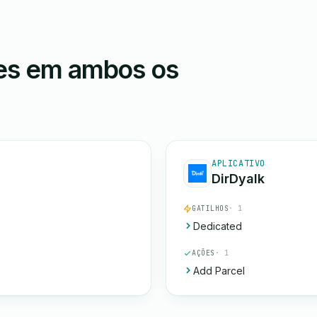
ões em ambos os
APLICATIVO
DirDyalk
GATILHOS
· 1
Dedicated
AÇÕES
· 1
Add Parcel