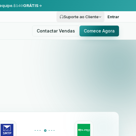
equipe.
$149
GRÁTIS
Suporte ao Cliente
Entrar
Contactar Vendas
Comece Agora