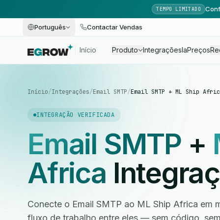
Conf
TEMPO LIMITADO
Português
Contactar Vendas
Início
Produto
Integrações
Ia
Preços
Re
Início
/
Integrações
/
Email SMTP
/
Email SMTP + ML Ship Afric
INTEGRAÇÃO VERIFICADA
Email SMTP
+
Africa
Integra
Conecte o Email SMTP ao ML Ship Africa em m
fluxo de trabalho entre eles — sem código, s