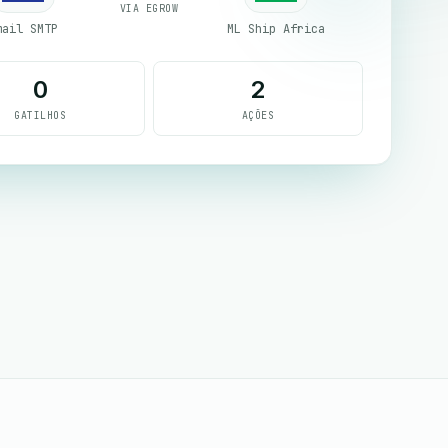
VIA EGROW
mail SMTP
ML Ship Africa
0
2
GATILHOS
AÇÕES