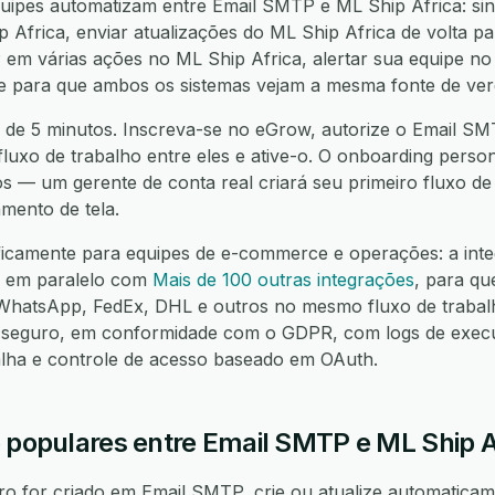
ipes automatizam entre Email SMTP e ML Ship Africa: sin
Africa, enviar atualizações do ML Ship Africa de volta par
m várias ações no ML Ship Africa, alertar sua equipe no 
nte para que ambos os sistemas vejam a mesma fonte de ver
 de 5 minutos. Inscreva-se no eGrow, autorize o Email SM
 fluxo de trabalho entre eles e ative-o. O onboarding person
os — um gerente de conta real criará seu primeiro fluxo d
mento de tela.
ificamente para equipes de e-commerce e operações: a int
a em paralelo com
Mais de 100 outras integrações
, para qu
hatsApp, FedEx, DHL e outros no mesmo fluxo de trabalh
seguro, em conformidade com o GDPR, com logs de execuç
alha e controle de acesso baseado em OAuth.
o populares entre Email SMTP e ML Ship A
 for criado em Email SMTP, crie ou atualize automaticame