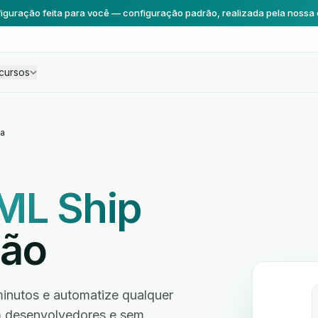
iguração feita para você — configuração padrão, realizada pela nossa 
cursos
a
ML Ship
ção
inutos e automatize qualquer
em desenvolvedores e sem