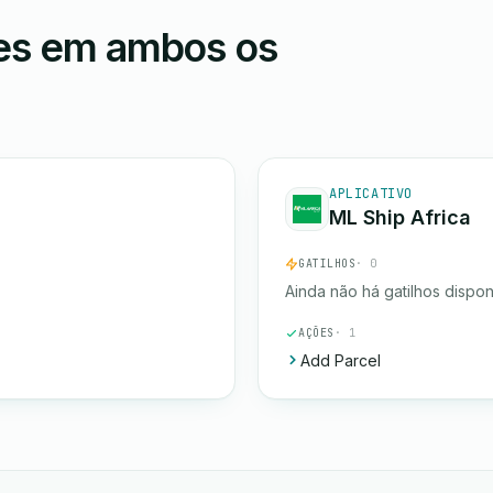
ões em ambos os
APLICATIVO
ML Ship Africa
GATILHOS
· 0
Ainda não há gatilhos dispon
AÇÕES
· 1
Add Parcel