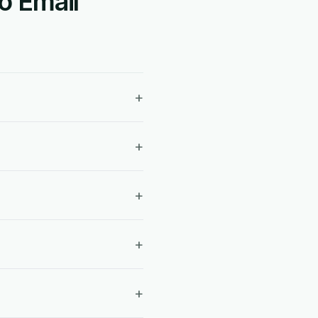
o Email
+
+
+
+
+