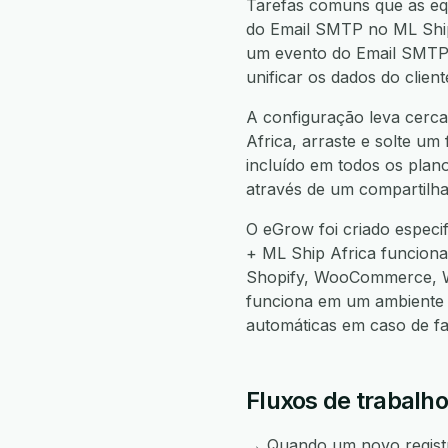
Tarefas comuns que as equ
do Email SMTP no ML Ship 
um evento do Email SMTP e
unificar os dados do clie
A configuração leva cerca
Africa, arraste e solte um
incluído em todos os plan
através de um compartilha
O eGrow foi criado espec
+ ML Ship Africa funcion
Shopify, WooCommerce, W
funciona em um ambiente 
automáticas em caso de f
Fluxos de trabalh
→ Quando um novo registro