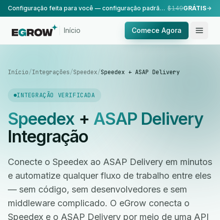
Configuração feita para você — configuração padrão, realizada pela nossa equipe.
$149
GRÁTIS
Início
Comece Agora
Início
/
Integrações
/
Speedex
/
Speedex + ASAP Delivery
INTEGRAÇÃO VERIFICADA
Speedex
+
ASAP Delivery
Integração
Conecte o Speedex ao ASAP Delivery em minutos
e automatize qualquer fluxo de trabalho entre eles
— sem código, sem desenvolvedores e sem
middleware complicado. O eGrow conecta o
Speedex e o ASAP Delivery por meio de uma API