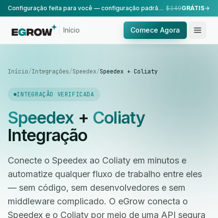
Configuração feita para você — configuração padrão, realizada pela nossa equipe.
$149
GRÁTIS
Início
Comece Agora
Início
/
Integrações
/
Speedex
/
Speedex + Coliaty
INTEGRAÇÃO VERIFICADA
Speedex
+
Coliaty
Integração
Conecte o Speedex ao Coliaty em minutos e
automatize qualquer fluxo de trabalho entre eles
— sem código, sem desenvolvedores e sem
middleware complicado. O eGrow conecta o
Speedex e o Coliaty por meio de uma API segura