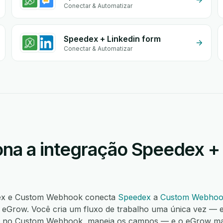
Conectar & Automatizar
Speedex + Linkedin form
Conectar & Automatizar
na a integração Speedex 
dex e Custom Webhook conecta
Speedex
a
Custom Webho
eGrow. Você cria um fluxo de trabalho uma única vez — e
o no Custom Webhook, mapeia os campos — e o eGrow m