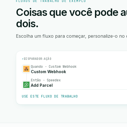
FLUXOS DE TRABALHO DE EXEMPLO
Coisas que você pode a
dois.
Escolha um fluxo para começar, personalize-o no 
⚡
DISPARADOR
→
AÇÃO
Quando · Custom Webhook
Custom Webhook
Então · Speedex
Add Parcel
USE ESTE FLUXO DE TRABALHO