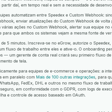
a partir daí, em tempo real e sem a necessidade de desenvo
uipes automatizam entre Speedex e Custom Webhook: sinc
hook, enviar atualizações do Custom Webhook de volta pa
várias ações no Custom Webhook, alertar sua equipe no c
nte para que ambos os sistemas vejam a mesma fonte de ver
 de 5 minutos. Inscreva-se no eGrow, autorize o Speedex,
m fluxo de trabalho entre eles e ative-o. O onboarding per
os — um gerente de conta real criará seu primeiro fluxo d
mento de tela.
ificamente para equipes de e-commerce e operações: a int
a em paralelo com
Mais de 100 outras integrações
, para q
hatsApp, FedEx, DHL e outros no mesmo fluxo de trabalh
seguro, em conformidade com o GDPR, com logs de execuç
alha e controle de acesso baseado em OAuth.