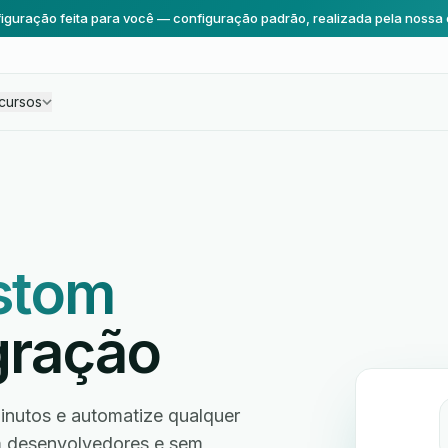
iguração feita para você — configuração padrão, realizada pela nossa 
cursos
stom
gração
utos e automatize qualquer
em desenvolvedores e sem