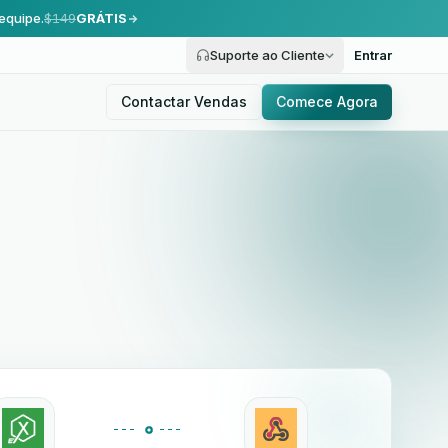
equipe.
$149
GRÁTIS
Suporte ao Cliente
Entrar
Contactar Vendas
Comece Agora