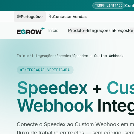
Conf
TEMPO LIMITADO
Português
Contactar Vendas
Início
Produto
Integrações
Ia
Preços
Re
Início
/
Integrações
/
Speedex
/
Speedex + Custom Webhook
INTEGRAÇÃO VERIFICADA
Speedex
+
Cu
Webhook
Inte
Conecte o Speedex ao Custom Webhook em min
fluxo de trabalho entre eles — sem código, s