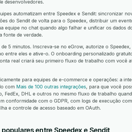
de desenvolvedores.
ipes automatizam entre Speedex e Sendit: sincronizar no
ções do Sendit de volta para o Speedex, distribuir um eve
ua equipe no chat quando algo falhar e unificar os dados 
 fonte de verdade.
 de 5 minutos. Inscreva-se no eGrow, autorize o Speedex, a
ho entre eles e ative-o. O onboarding personalizado gratuit
nta real criará seu primeiro fluxo de trabalho com você 
ificamente para equipes de e-commerce e operações: a int
elo com
Mais de 100 outras integrações
, para que você pos
FedEx, DHL e outros no mesmo fluxo de trabalho quando
m conformidade com o GDPR, com logs de execução compl
alha e controle de acesso baseado em OAuth.
o populares entre Speedex e Sendit