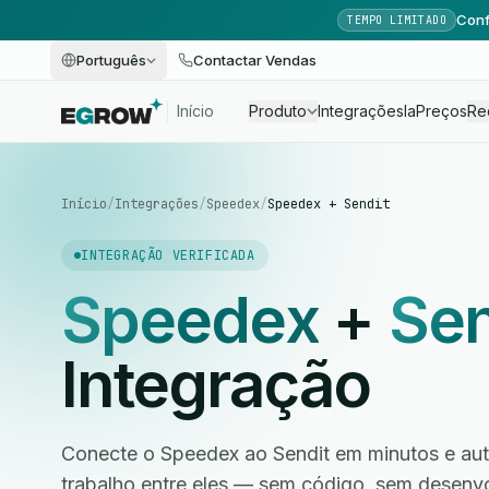
Conf
TEMPO LIMITADO
Português
Contactar Vendas
Início
Produto
Integrações
Ia
Preços
Re
Início
/
Integrações
/
Speedex
/
Speedex + Sendit
INTEGRAÇÃO VERIFICADA
Speedex
+
Sen
Integração
Conecte o Speedex ao Sendit em minutos e aut
trabalho entre eles — sem código, sem desen