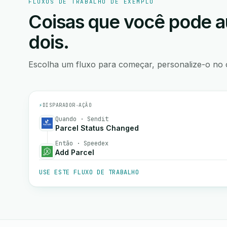
FLUXOS DE TRABALHO DE EXEMPLO
Coisas que você pode a
dois.
Escolha um fluxo para começar, personalize-o no 
⚡
DISPARADOR
→
AÇÃO
Quando · Sendit
Parcel Status Changed
Então · Speedex
Add Parcel
USE ESTE FLUXO DE TRABALHO