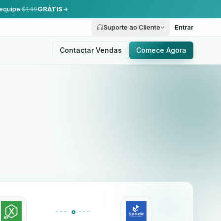
equipe.
$149
GRÁTIS
Suporte ao Cliente
Entrar
Contactar Vendas
Comece Agora