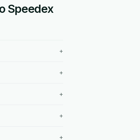
ão Speedex
+
+
+
+
+