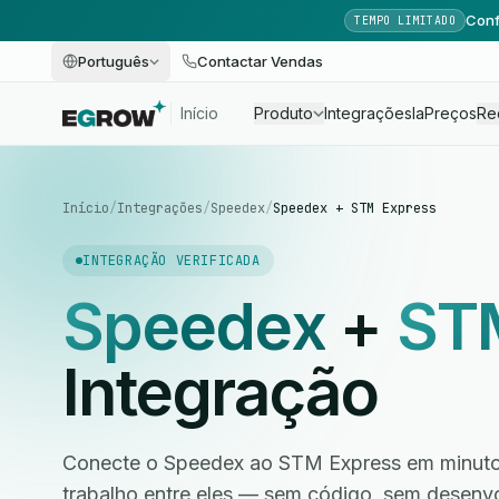
Conf
TEMPO LIMITADO
Português
Contactar Vendas
Início
Produto
Integrações
Ia
Preços
Re
Início
/
Integrações
/
Speedex
/
Speedex + STM Express
INTEGRAÇÃO VERIFICADA
Speedex
+
ST
Integração
Conecte o Speedex ao STM Express em minutos
trabalho entre eles — sem código, sem desen