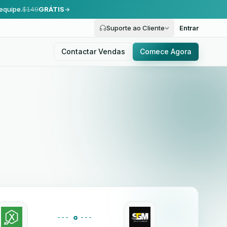
equipe.
$149
GRÁTIS
Suporte ao Cliente
Entrar
Contactar Vendas
Comece Agora