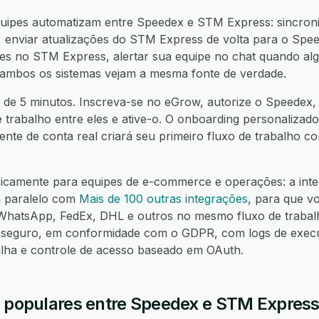
uipes automatizam entre Speedex e STM Express: sincroni
nviar atualizações do STM Express de volta para o Speed
s no STM Express, alertar sua equipe no chat quando algo
 ambos os sistemas vejam a mesma fonte de verdade.
 de 5 minutos. Inscreva-se no eGrow, autorize o Speedex,
e trabalho entre eles e ative-o. O onboarding personalizado
nte de conta real criará seu primeiro fluxo de trabalho 
ificamente para equipes de e-commerce e operações: a int
 paralelo com
Mais de 100 outras integrações
, para que v
hatsApp, FedEx, DHL e outros no mesmo fluxo de trabalh
seguro, em conformidade com o GDPR, com logs de execuç
alha e controle de acesso baseado em OAuth.
o populares entre Speedex e STM Expres