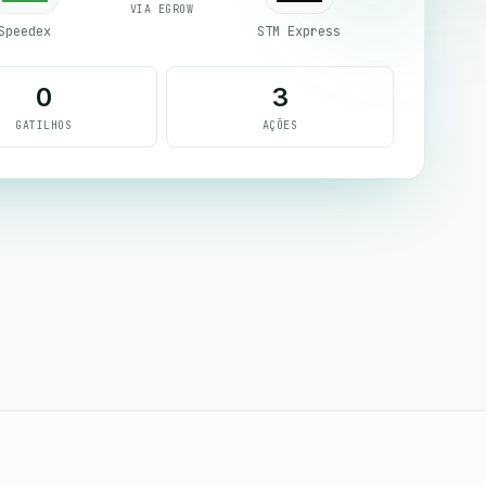
VIA EGROW
Speedex
STM Express
0
3
GATILHOS
AÇÕES