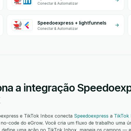
Conectar & Automatizar
Speedoexpress + lightfunnels
Conectar & Automatizar
na a integração Speedoexp
x
oexpress e TikTok Inbox conecta
Speedoexpress
a
TikTok
o-code do eGrow. Você cria um fluxo de trabalho uma ú
s, define uma ação no TikTok Inbox, mapeia os campos —