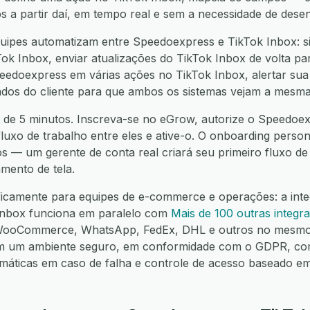
os a partir daí, em tempo real e sem a necessidade de dese
ipes automatizam entre Speedoexpress e TikTok Inbox: si
k Inbox, enviar atualizações do TikTok Inbox de volta p
peedoexpress em várias ações no TikTok Inbox, alertar su
 dados do cliente para que ambos os sistemas vejam a mesma
 de 5 minutos. Inscreva-se no eGrow, autorize o Speedoex
fluxo de trabalho entre eles e ative-o. O onboarding person
os — um gerente de conta real criará seu primeiro fluxo d
mento de tela.
ficamente para equipes de e-commerce e operações: a int
Inbox funciona em paralelo com
Mais de 100 outras integr
 WooCommerce, WhatsApp, FedEx, DHL e outros no mesmo 
em um ambiente seguro, em conformidade com o GDPR, co
omáticas em caso de falha e controle de acesso baseado e