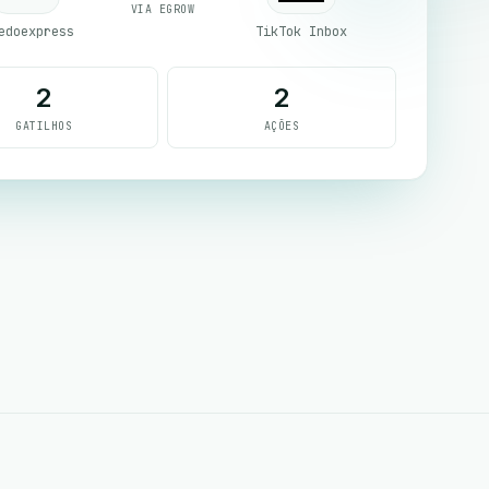
VIA EGROW
edoexpress
TikTok Inbox
2
2
GATILHOS
AÇÕES