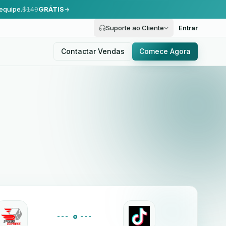
equipe.
$149
GRÁTIS
Suporte ao Cliente
Entrar
Contactar Vendas
Comece Agora