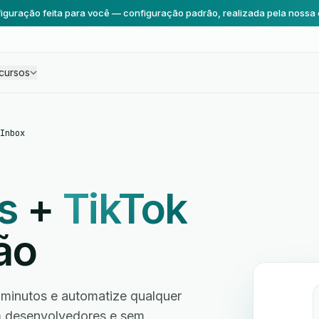
iguração feita para você — configuração padrão, realizada pela nossa 
cursos
Inbox
s
+
TikTok
ão
minutos e automatize qualquer
em desenvolvedores e sem