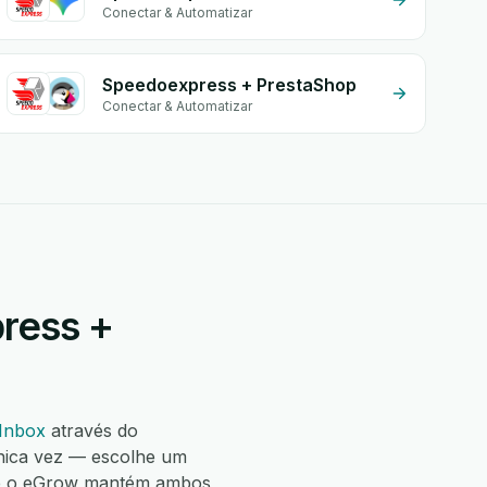
Conectar & Automatizar
Speedoexpress + PrestaShop
Conectar & Automatizar
ress +
 Inbox
através do
nica vez — escolhe um
 e o eGrow mantém ambos