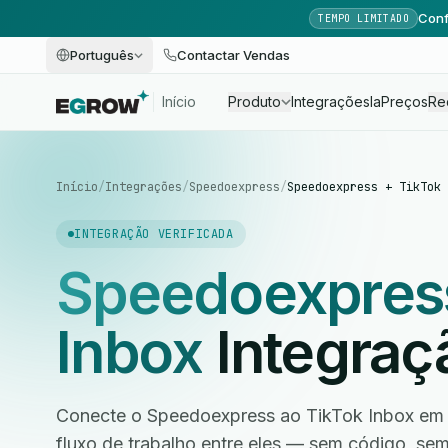
Conf
TEMPO LIMITADO
Português
Contactar Vendas
Início
Produto
Integrações
Ia
Preços
Re
Início
/
Integrações
/
Speedoexpress
/
Speedoexpress + TikTok 
INTEGRAÇÃO VERIFICADA
Speedoexpres
Inbox
Integraç
Conecte o Speedoexpress ao TikTok Inbox em 
fluxo de trabalho entre eles — sem código, s