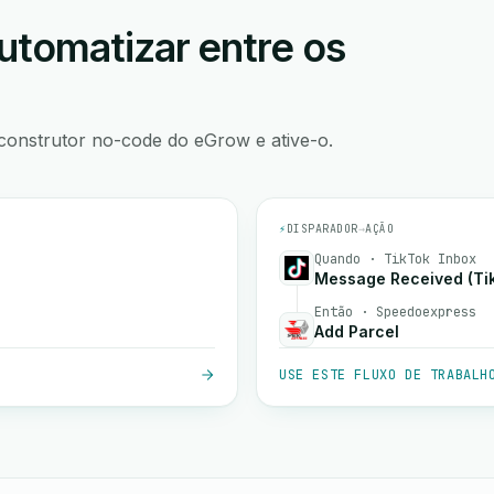
utomatizar entre os
construtor no-code do eGrow e ative-o.
⚡
DISPARADOR
→
AÇÃO
Quando · TikTok Inbox
Message Received (Tik
Então · Speedoexpress
Add Parcel
USE ESTE FLUXO DE TRABALH