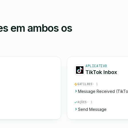
ões em ambos os
APLICATIVO
TikTok Inbox
GATILHOS
· 1
Message Received (TikTo
AÇÕES
· 1
Send Message