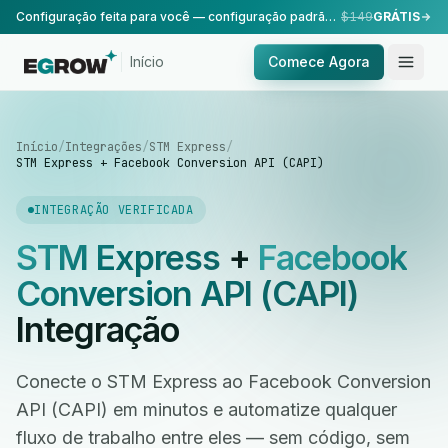
Configuração feita para você — configuração padrão, realizada pela nossa equipe.
$149
GRÁTIS
Início
Comece Agora
Início
/
Integrações
/
STM Express
/
STM Express + Facebook Conversion API (CAPI)
INTEGRAÇÃO VERIFICADA
STM Express
+
Facebook
Conversion API (CAPI)
Integração
Conecte o STM Express ao Facebook Conversion
API (CAPI) em minutos e automatize qualquer
fluxo de trabalho entre eles — sem código, sem