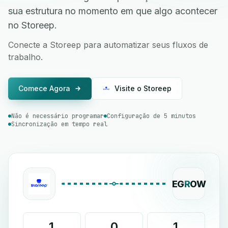
sua estrutura no momento em que algo acontecer
no Storeep.
Conecte a Storeep para automatizar seus fluxos de
trabalho.
Comece Agora
Visite o Storeep
Não é necessário programar
Configuração de 5 minutos
Sincronização em tempo real
EG
R
OW
1
0
1