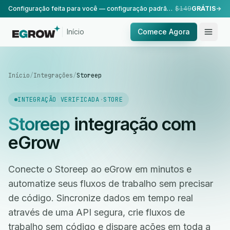
Configuração feita para você — configuração padrão, realizada pela nossa equipe.
$149
GRÁTIS
Início
Comece Agora
Início
/
Integrações
/
Storeep
INTEGRAÇÃO VERIFICADA
·
STORE
Storeep
integração com
eGrow
Conecte o Storeep ao eGrow em minutos e
automatize seus fluxos de trabalho sem precisar
de código. Sincronize dados em tempo real
através de uma API segura, crie fluxos de
trabalho sem código e dispare ações em toda a