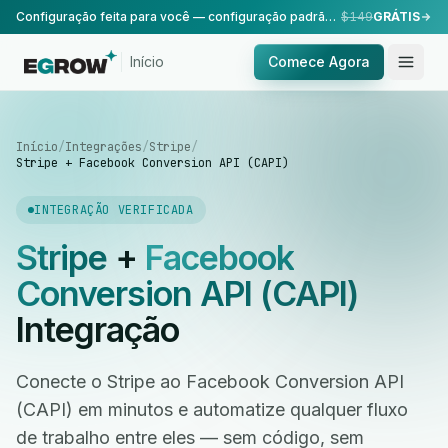
Configuração feita para você — configuração padrão, realizada pela nossa equipe.
$149
GRÁTIS
Início
Comece Agora
Início
/
Integrações
/
Stripe
/
Stripe + Facebook Conversion API (CAPI)
INTEGRAÇÃO VERIFICADA
Stripe
+
Facebook
Conversion API (CAPI)
Integração
Conecte o Stripe ao Facebook Conversion API
(CAPI) em minutos e automatize qualquer fluxo
de trabalho entre eles — sem código, sem