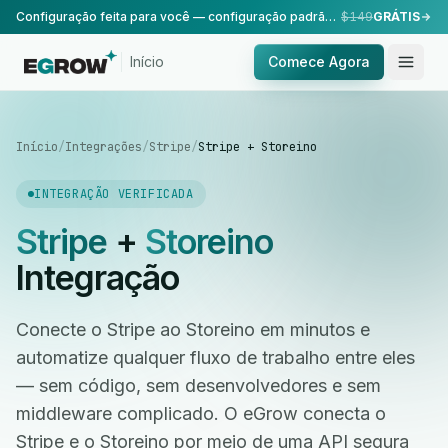
Configuração feita para você — configuração padrão, realizada pela nossa equipe.
$149
GRÁTIS
Início
Comece Agora
Início
/
Integrações
/
Stripe
/
Stripe + Storeino
INTEGRAÇÃO VERIFICADA
Stripe
+
Storeino
Integração
Conecte o Stripe ao Storeino em minutos e
automatize qualquer fluxo de trabalho entre eles
— sem código, sem desenvolvedores e sem
middleware complicado. O eGrow conecta o
Stripe e o Storeino por meio de uma API segura