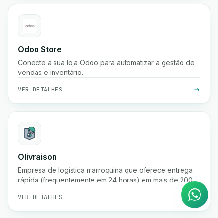
Odoo Store
Conecte a sua loja Odoo para automatizar a gestão de
vendas e inventário.
VER DETALHES
Agente de IA
Olivraison
Respostas instantâneas no
Empresa de logística marroquina que oferece entrega
WhatsApp
rápida (frequentemente em 24 horas) em mais de 200
cidades, fulfillment de e-commerce, rastreamento de
VER DETALHES
encomendas em tempo real, gestão de pagamento na
entrega e serviços de armazenamento.