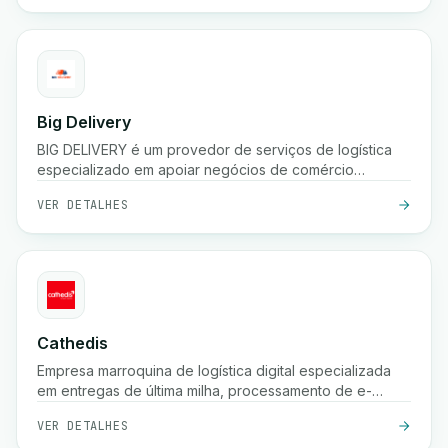
Big Delivery
BIG DELIVERY é um provedor de serviços de logística
especializado em apoiar negócios de comércio
eletrônico no Marrocos.
VER DETALHES
Cathedis
Empresa marroquina de logística digital especializada
em entregas de última milha, processamento de e-
commerce, gestão de pagamentos na entrega,
VER DETALHES
rastreamento em tempo real e soluções de