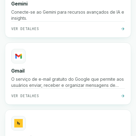
Gemini
Conecte-se ao Gemini para recursos avançados de IA e
insights.
VER DETALHES
Gmail
O serviço de e-mail gratuito do Google que permite aos
usuários enviar, receber e organizar mensagens de
forma segura com proteção poderosa contra spam,
VER DETALHES
pesquisa e integração com as ferramentas do Google
Workspace