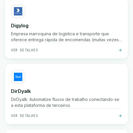
Digylog
Empresa marroquina de logística e transporte que
oferece entrega rápida de encomendas (muitas vezes
em 24 horas), armazenamento, embalagem,
VER DETALHES
confirmação de pedidos e ampla cobertura em
centenas de cidades em Marrocos.
DirDyalk
DirDyalk: Automatize fluxos de trabalho conectando-se
a esta plataforma de terceiros.
VER DETALHES