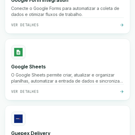
Google Form Integration
Conecte o Google Forms para automatizar a coleta de
dados e otimizar fluxos de trabalho.
VER DETALHES
Google Sheets
O Google Sheets permite criar, atualizar e organizar
planilhas, automatizar a entrada de dados e sincronizar
informações em seus fluxos de trabalho para melhor
VER DETALHES
colaboração e insights.
Guepex Delivery