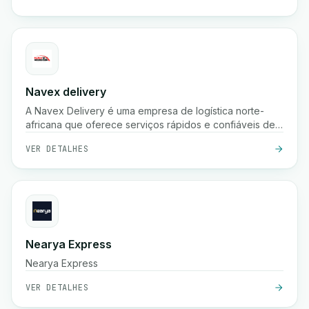
Navex delivery
A Navex Delivery é uma empresa de logística norte-
africana que oferece serviços rápidos e confiáveis de
entrega de encomendas, incluindo recolha, envio
VER DETALHES
nacional e rastreamento em tempo real para e-
commerce e empresas.
Nearya Express
Nearya Express
VER DETALHES