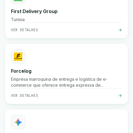
First Delivery Group
Tunísia
VER DETALHES
Forcelog
Empresa marroquina de entrega e logística de e-
commerce que oferece entrega expressa de
encomendas (frequentemente 24 horas nas grandes
VER DETALHES
cidades, 48 horas nas cidades menores), recolha
gratuita, armazenamento, embalagem e serviços de
rastreamento em todo o país.