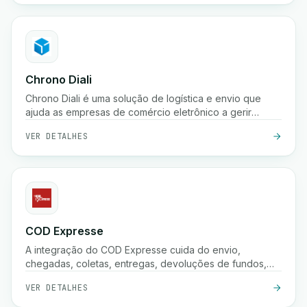
armazenamento.
Chrono Diali
Chrono Diali é uma solução de logística e envio que
ajuda as empresas de comércio eletrônico a gerir
entregas de encomendas, rastrear envios em tempo
VER DETALHES
real e otimizar seus processos de atendimento com
facilidade.
COD Expresse
A integração do COD Expresse cuida do envio,
chegadas, coletas, entregas, devoluções de fundos,
confirmações e armazenamento.
VER DETALHES