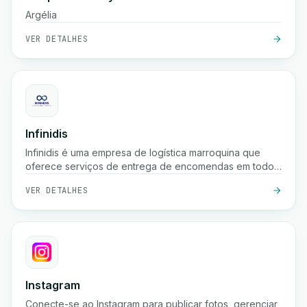
Argélia
VER DETALHES
Infinidis
Infinidis é uma empresa de logística marroquina que
oferece serviços de entrega de encomendas em todo
o país, recolha, armazenamento e cobrança na entrega,
VER DETALHES
com opções de envio rápido como entrega em 24
horas e rastreamento em tempo real.
Instagram
Conecte-se ao Instagram para publicar fotos, gerenciar