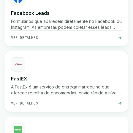
Facebook Leads
Formulários que aparecem diretamente no Facebook ou
Instagram. As empresas podem coletar esses leads
instantaneamente.
VER DETALHES
FastEX
A FastEx é um serviço de entrega marroquino que
oferece recolha de encomendas, envio rápido a nível
nacional, pagamento na entrega e rastreio em tempo
VER DETALHES
real para empresas e lojas online.