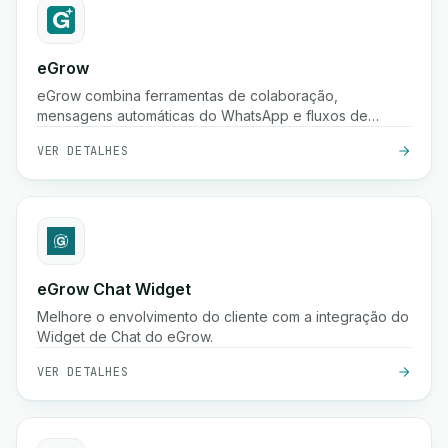
eGrow
eGrow combina ferramentas de colaboração,
mensagens automáticas do WhatsApp e fluxos de
trabalho poderosos em uma única plataforma integrada,
VER DETALHES
ajudando empresas de comércio eletrônico a crescer,
envolver clientes e gerir operações de forma contínua.
eGrow Chat Widget
Melhore o envolvimento do cliente com a integração do
Widget de Chat do eGrow.
VER DETALHES