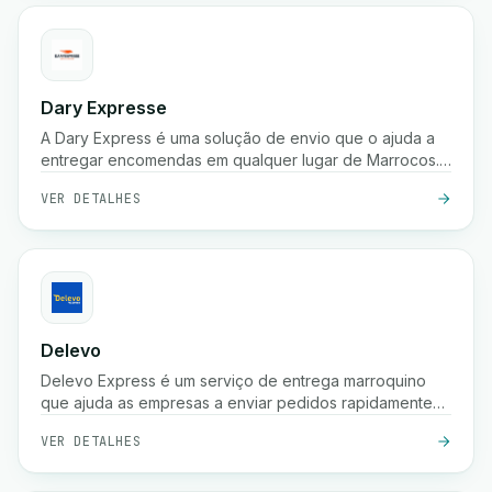
Dary Expresse
A Dary Express é uma solução de envio que o ajuda a
entregar encomendas em qualquer lugar de Marrocos.
Também oferece uma plataforma avançada para gerir
VER DETALHES
facilmente a sua loja e proporciona muitos benefícios
adicionais.
Delevo
Delevo Express é um serviço de entrega marroquino
que ajuda as empresas a enviar pedidos rapidamente
entre cidades. Foca-se em pagamento à cobrança,
VER DETALHES
expedição rápida e logística fiável de última milha para
garantir que as encomendas chegam aos clientes a
tempo.