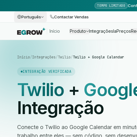
Conf
TEMPO LIMITADO
Português
Contactar Vendas
Início
Produto
Integrações
Ia
Preços
Re
Início
/
Integrações
/
Twilio
/
Twilio + Google Calendar
INTEGRAÇÃO VERIFICADA
Twilio
+
Googl
Integração
Conecte o Twilio ao Google Calendar em minut
trabalho entre eles — sem código, sem desen