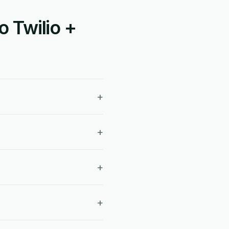
 Twilio +
+
+
+
+