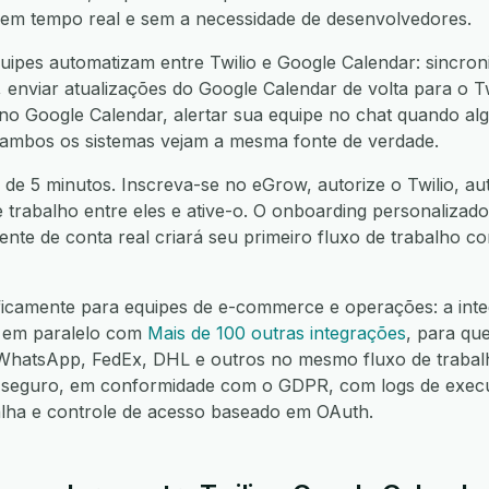
í, em tempo real e sem a necessidade de desenvolvedores.
ipes automatizam entre Twilio e Google Calendar: sincroni
 enviar atualizações do Google Calendar de volta para o Twi
no Google Calendar, alertar sua equipe no chat quando algo
 ambos os sistemas vejam a mesma fonte de verdade.
 de 5 minutos. Inscreva-se no eGrow, autorize o Twilio, au
e trabalho entre eles e ative-o. O onboarding personalizado
nte de conta real criará seu primeiro fluxo de trabalho 
ficamente para equipes de e-commerce e operações: a inte
a em paralelo com
Mais de 100 outras integrações
, para qu
hatsApp, FedEx, DHL e outros no mesmo fluxo de trabalh
seguro, em conformidade com o GDPR, com logs de execuç
alha e controle de acesso baseado em OAuth.