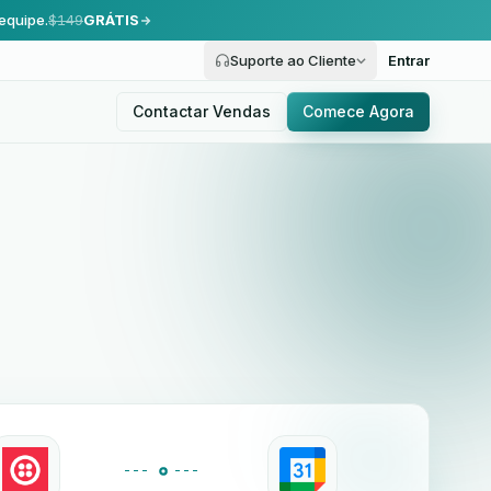
equipe.
$149
GRÁTIS
Suporte ao Cliente
Entrar
Contactar Vendas
Comece Agora