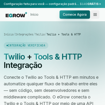
Configuração feita para você — configuração padrão, realizada pela nossa equipe.
$149
GRÁTIS
Início
Comece Agora
Início
/
Integrações
/
Twilio
/
Twilio + Tools & HTTP
INTEGRAÇÃO VERIFICADA
Twilio
+
Tools & HTTP
Integração
Conecte o Twilio ao Tools & HTTP em minutos e
automatize qualquer fluxo de trabalho entre eles
— sem código, sem desenvolvedores e sem
middleware complicado. O eGrow conecta o
Twilio e o Tools & HTTP por meio de uma API