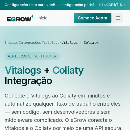
Configuração feita para você — configuração padrão, realizada pela nossa equipe.
$149
GRÁTIS
Início
Comece Agora
Início
/
Integrações
/
Vitalogs
/
Vitalogs + Coliaty
INTEGRAÇÃO VERIFICADA
Vitalogs
+
Coliaty
Integração
Conecte o Vitalogs ao Coliaty em minutos e
automatize qualquer fluxo de trabalho entre eles
— sem código, sem desenvolvedores e sem
middleware complicado. O eGrow conecta o
Vitalogs e o Coliaty por meio de uma API segura